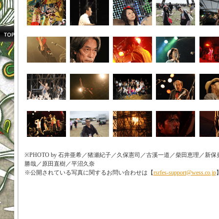
※PHOTO by 石井亜希／猪瀬紀子／久保憲司／古溪一道／柴田恵理／
勝哉／原田直樹／平沼久奈
※公開されている写真に関するお問い合わせは【
rsrfes-support@wess.co.jp