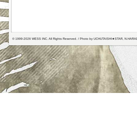
© 1999-2026 WESS INC. All Rights Reserved. / Photo by UCHUTAISHI★STAR, N.HARA