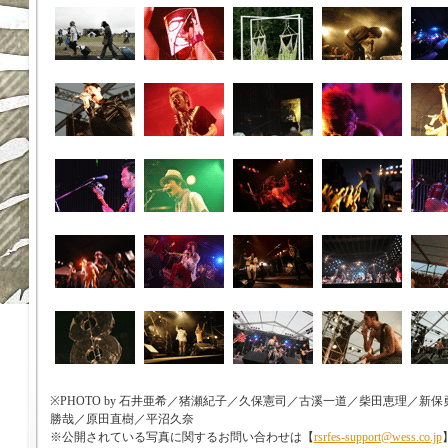
※PHOTO by 石井亜希／猪瀬紀子／久保憲司／古溪一道／柴田恵理／
勝哉／原田直樹／平沼久奈
※公開されている写真に関するお問い合わせは【
rsrfes-support@wess.co.jp