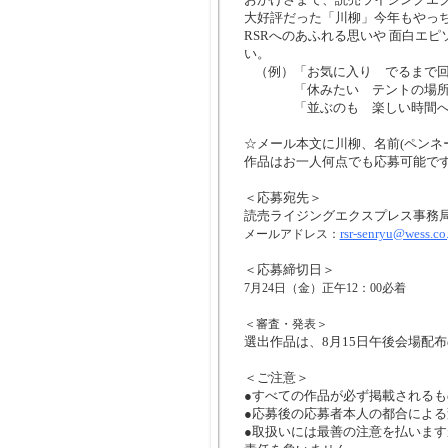
大好評だった「川柳」今年もやっ
RSRへのあふれる思いや 面白エ
い。
（例）
「お気に入り でるまで
「休みたい テントの場
「並ぶのも 楽しい時間へ
☆メール本文に川柳、名前(ペンネ
作品はお一人何点でも応募可能で
＜応募宛先＞
読売ライジングエクスプレス事務
rsr-senryu@wess.co
メールアドレス：
＜応募締切日＞
7月24日（金）正午12：00必着
＜審査・発表＞
選出作品は、8月15日午後会場配
＜ご注意＞
●すべての作品が必ず掲載される
●応募後の応募者本人の都合によ
●取扱いには最善の注意を払いま