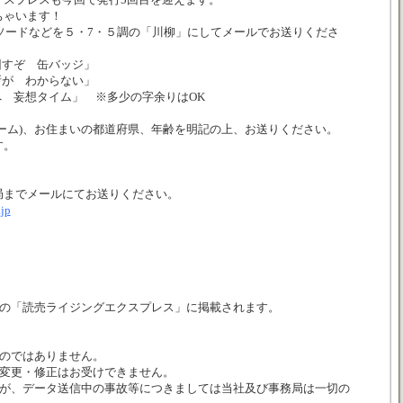
ちゃいます！
ピソードなどを５・7・５調の「川柳」にしてメールでお送りくださ
回すぞ 缶バッジ」
所が わからない」
 妄想タイム」 ※多少の字余りはOK
ーム)、お住まいの都道府県、年齢を明記の上、お送りください。
す。
局までメールにてお送りください。
.jp
布の「読売ライジングエクスプレス」に掲載されます。
ものではありません。
る変更・修正はお受けできません。
すが、データ送信中の事故等につきましては当社及び事務局は一切の