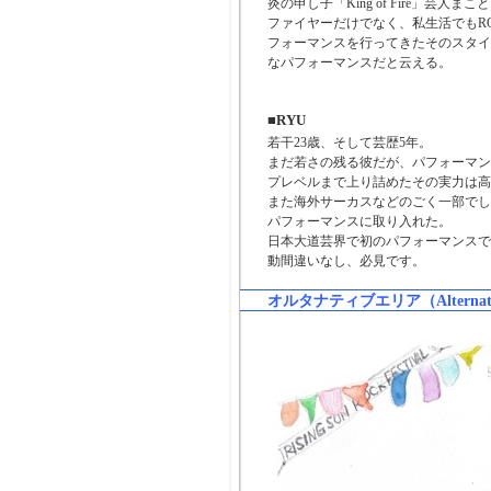
炎の申し子「King of Fire」芸人まこ
ファイヤーだけでなく、私生活でもROCK
フォーマンスを行ってきたそのスタイ
なパフォーマンスだと云える。
■RYU
若干23歳、そして芸歴5年。
まだ若さの残る彼だが、パフォーマン
プレベルまで上り詰めたその実力は高
また海外サーカスなどのごく一部でし
パフォーマンスに取り入れた。
日本大道芸界で初のパフォーマンスで
動間違いなし、必見です。
オルタナティブエリア（Alternative