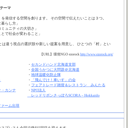
テーマ
、
』を発信する空間を創ります。 その空間で伝えたいことは３つ。
な暮らし方」
コミュニティの大切さ」
ことで社会が変わること」
とは違う視点の選択肢や新しい提案を用意し、 ひとつの「村」とい
。
【URL】環境NGO ezorock
http://www.ezorock.org/
・
セカンドハンド北海道支部
・
全国うかつに大問題＠北海道
・
地球温暖化防止隊
ト
・
「飛んでけ！車いす」の会
・
フェアトレード雑貨＆レストラン みんたる
ナ・カンナ
・
NPO法人
レッドリボンさっぽろSCORA－Hokkaido
ファーム出現
クスプレスも今回で発行5回目を迎えます。