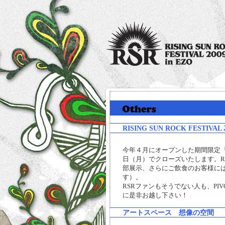
RISING SUN ROCK FESTIVAL 
今年４月にオープンした期間限定『RISING SU
日（月）でクローズいたします。R
部展示、さらにご飲食のお客様には
す）。
RSRファンもそうでない人も、PIVOT（B2）『R
に是非お越し下さい！
アートスペース 想像の空間