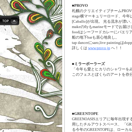
■PROVO
札幌のクリエイティブチームPROV
stage横マーキュリーロード、今年は
[Caballo]が出現。 光る流氷が漂い、
makeのflyもmarineモードでお届
foodはシーフードカレーにパエリ
船の地下barも居心地良し。
tap dancerにsaro,live paintingはdo
詳しくは
www.provo.jp
へ！！
■ミラーボーラーズ
「今年も愛とヒカリのシャワーを
このフェスとぼくらのアートを存
■GREENTOPE
GREENOASISエリアに毎年出
用したチルアウトスペース、 「GRE
る今年のGREENTOPEは、ロー