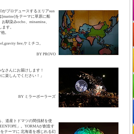
Oがプロデュースするエリアsun
[marine]をテーマに草原に船
お馴染みocho、minamina、
けします。
ア他。
ppel,gravity free,ケミチコ。
BY PROVO
みなさんにお届けします！
分に楽しんでください！」
BY ミラーボーラーズ
現する、道産トドマツの間伐材を使
ENTOPE」。YORMAが創造す
カルをテーマに 北海道を感じれる幻