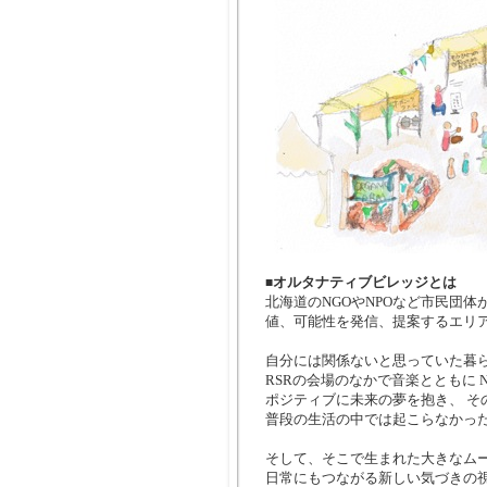
オルタナティブビレッジとは
■
北海道のNGOやNPOなど市民団
値、可能性を発信、提案するエリ
自分には関係ないと思っていた暮
RSRの会場のなかで音楽とともに 
ポジティブに未来の夢を抱き、 そ
普段の生活の中では起こらなかっ
そして、そこで生まれた大きなムー
日常にもつながる新しい気づきの視