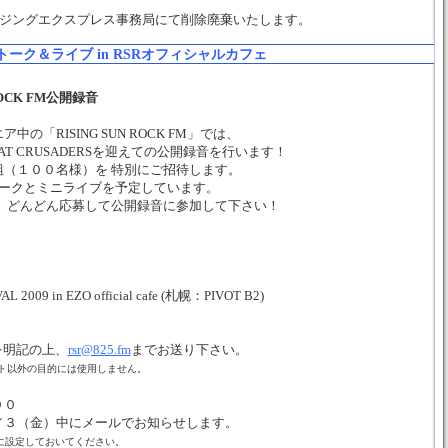
イジングエクスプレス事務局にて削除廃棄いたします。
ャルトーク＆ライブ in RSRオフィシャルカフェ
 ROCK FM公開録音
「RISING SUN ROCK FM」では、
AT CRUSADERSを迎えての公開録音を行います！
（１００名様）を 特別にご招待します。
RSRトークとミニライブを予定しています。
音。 どんどん応募して公開録音に参加して下さい！
2009 in EZO official cafe (札幌：PIVOT B2)
を明記の上、
rsr@825.fm
までお送り下さい。
ント以外の目的には使用しません。
００
／３（金）中にメールでお知らせします。
ように設定しておいてください。