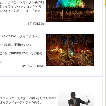
色とりどりなハンモックや森の匂
様々なライブセッションがくり
EENTOPEを感じにきてくださ
BY YORMA
AIRA-CREW †~タイラクル～」
メディアの美術を手掛けている
る〈SHINKILOW〉など彼の
い。
BY Candle JUNE
スティック・火吹き・火喰いそして新生のフ
まなファイヤーアイテムを操る。