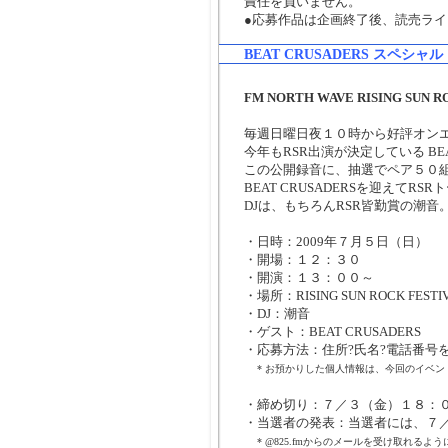
責任を負いません。
●応募作品は企画終了後、読売ラ
BEAT CRUSADERS スペシ
FM NORTH WAVE RISING SUN
毎週日曜日夜１０時から好評オンエア中の
今年もRSR出演が決定している BE
この公開録音に、抽選でペア５０組
BEAT CRUSADERSを迎えて
DJは、もちろんRSR皆勤賞の潮
・日時：2009年７月５日（日）
・開場：１２：３０
・開演：１３：００～
・場所：RISING SUN ROCK FESTIVAL 
・DJ：潮音
・ゲスト：BEAT CRUSADERS
・応募方法：住所?氏名?電話番号
* お預かりした個人情報は、今回のイベ
・締め切り：７／３（金）１８：
・当選者の発表：当選者には、７
* @825.fmからのメールを受け取れる