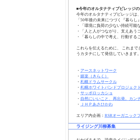
■今年のオルタナティブビレッジの
今年のオルタナティブビレッジは
「50年後の未来につづく『暮らし
・「環境に負荷の少ない持続可能
・「人と人がつながり、支えあう
・「暮らしの中で考え、行動する
これらを伝えるために、 これまで
うカタチにして発信していきます
・
アースネットワーク
・
嬉楽（きらく）
・
札幌ドラムサークル
・
札幌ホワイトバンドプロジェク
・
サッポロッカショ
・
自然にいいこと、再出発。カン
・
ＪＨＰあさひかわ
エリア内企画：
RSRオーガニック
ライジング川柳募集
おかげさまで、読売ライジングエ