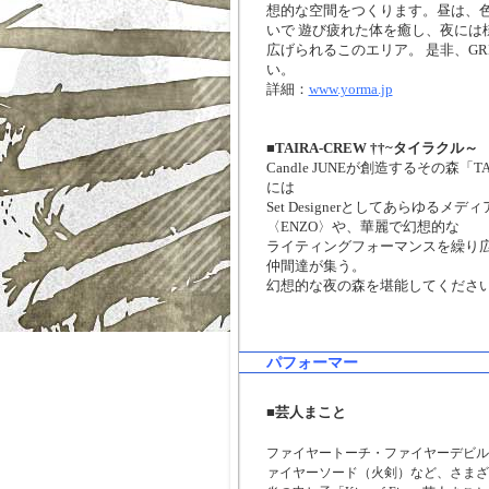
想的な空間をつくります。昼は、
いで 遊び疲れた体を癒し、夜には
広げられるこのエリア。 是非、GR
い。
詳細：
www.yorma.jp
■TAIRA-CREW ††~
タイラクル～
Candle JUNEが創造するその森「T
には
Set Designerとしてあらゆる
〈ENZO〉や、華麗で幻想的な
ライティングフォーマンスを繰り広げ
仲間達が集う。
幻想的な夜の森を堪能してくださ
パフォーマー
■芸人まこと
ファイヤートーチ・ファイヤーデビル
ァイヤーソード（火剣）など、さまざ