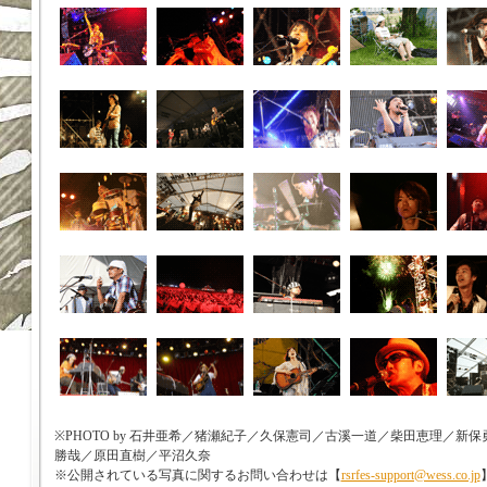
※PHOTO by 石井亜希／猪瀬紀子／久保憲司／古溪一道／柴田恵理／
勝哉／原田直樹／平沼久奈
※公開されている写真に関するお問い合わせは【
rsrfes-support@wess.co.jp