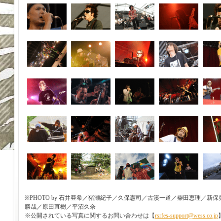
※PHOTO by 石井亜希／猪瀬紀子／久保憲司／古溪一道／柴田恵理／
勝哉／原田直樹／平沼久奈
※公開されている写真に関するお問い合わせは【
rsrfes-support@wess.co.jp