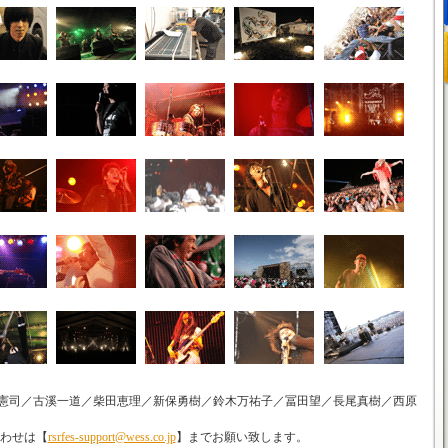
／久保憲司／古溪一道／柴田恵理／新保勇樹／鈴木万祐子／冨田望／長尾真樹／西原
わせは【
rsrfes-support@wess.co.jp
】までお願い致します。