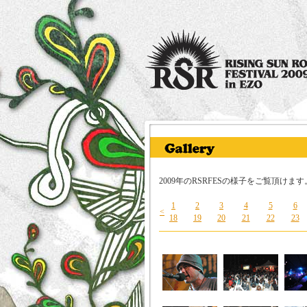
2009年のRSRFESの様子をご覧頂け
1
2
3
4
5
6
<
18
19
20
21
22
23