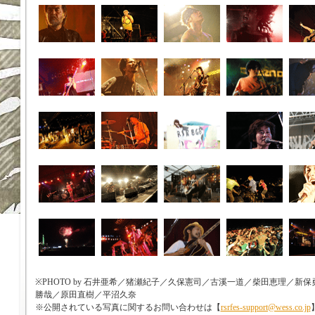
※PHOTO by 石井亜希／猪瀬紀子／久保憲司／古溪一道／柴田恵理／
勝哉／原田直樹／平沼久奈
※公開されている写真に関するお問い合わせは【
rsrfes-support@wess.co.jp