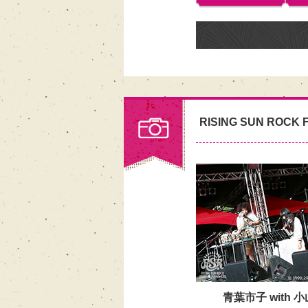
RISING SUN ROCK F
青葉市子 with 