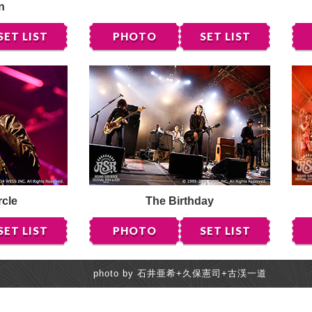
n
SET LIST
PHOTO
SET LIST
rcle
The Birthday
SET LIST
PHOTO
SET LIST
photo by 石井亜希+久保憲司+古渓一道