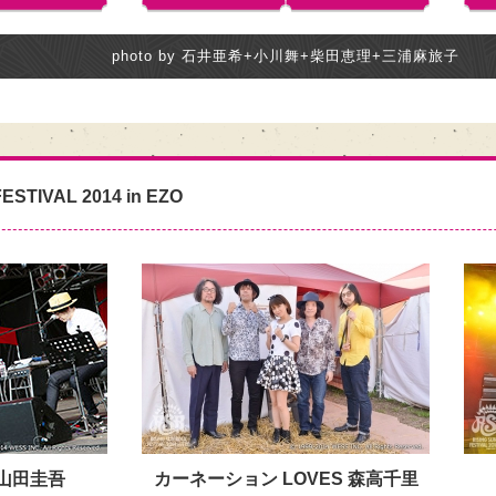
photo by 石井亜希+小川舞+柴田恵理+三浦麻旅子
ESTIVAL 2014 in EZO
小山田圭吾
カーネーション LOVES 森高千里