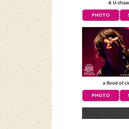
& U-zhaa
PHOTO
a flood of ci
PHOTO