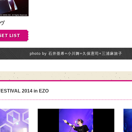
ヴ
SET LIST
photo by 石井亜希+小川舞+久保憲司+三浦麻旅子
ESTIVAL 2014 in EZO