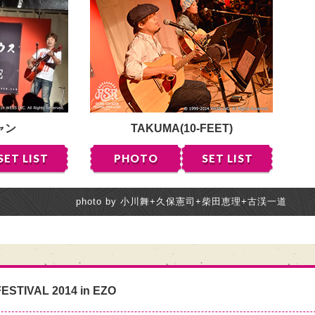
ャン
TAKUMA(10-FEET)
SET LIST
PHOTO
SET LIST
photo by 小川舞+久保憲司+柴田恵理+古渓一道
ESTIVAL 2014 in EZO