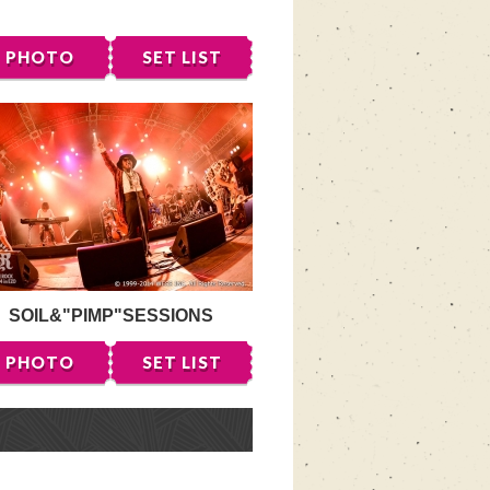
PHOTO
SET LIST
SOIL&"PIMP"SESSIONS
PHOTO
SET LIST