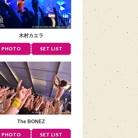
木村カエラ
PHOTO
SET LIST
The BONEZ
PHOTO
SET LIST