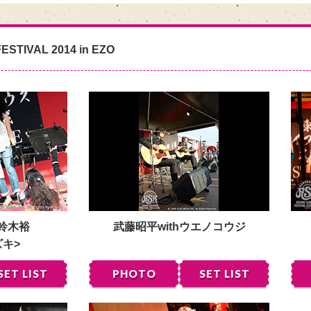
ESTIVAL 2014 in EZO
 鈴木裕
武藤昭平withウエノコウジ
ズキ>
SET LIST
PHOTO
SET LIST