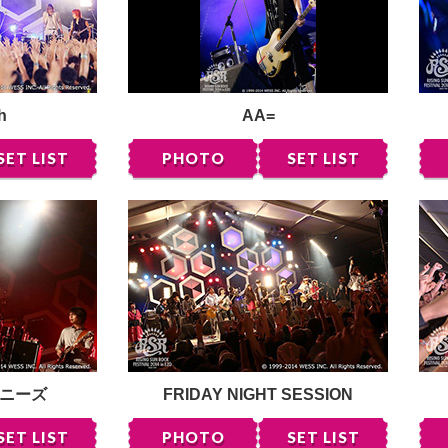
h
AA=
SET LIST
PHOTO
SET LIST
ニーズ
FRIDAY NIGHT SESSION
SET LIST
PHOTO
SET LIST