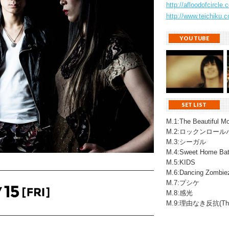
http://afloodofcircle.
http://www.teichiku.co.
YOU TUBE
SET LIST
M.1:The Beautiful M
M.2:ロックンロール
M.3:シーガル
M.4:Sweet Home Batt
M.5:KIDS
M.6:Dancing Zombie
M.7:プシケ
M.8:感光
M.9:理由なき反抗(The 