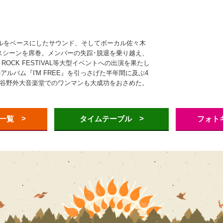
ールをベースにしたサウンド、そしてボーカル佐々木
スシーンを席巻。メンバーの失踪･脱退を乗り越え、
G SUN ROCK FESTIVAL等大型イベントへの出演を果たし
アルバム『I'M FREE』を引っさげた半年間に及ぶ4
比谷野外大音楽堂でのワンマンも大成功をおさめた。
>
>
一覧
タイムテーブル
フォト