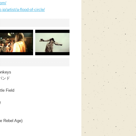
com/
jp/artist/a-flood-of-circle/
onkeys
バンド
le Field
z
Rebel Age)