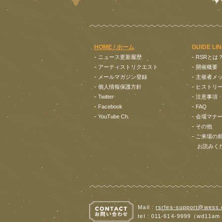
HOME / ホーム
GUIDE LI
-
-
ニュース更新履歴
RSRとは
-
-
アーティストリクエスト
開催概要
-
-
メールマガジン登録
主催者メ
-
-
個人情報保護方針
ヒストリ
-
-
Twitter
注意事項
-
-
Facebook
FAQ
-
-
YouTube Ch.
会場マナ
-
その他
-
ご来場の
お読みく
Mail :
rsrfes-support@wess.
tel : 011-614-9999（wd11am