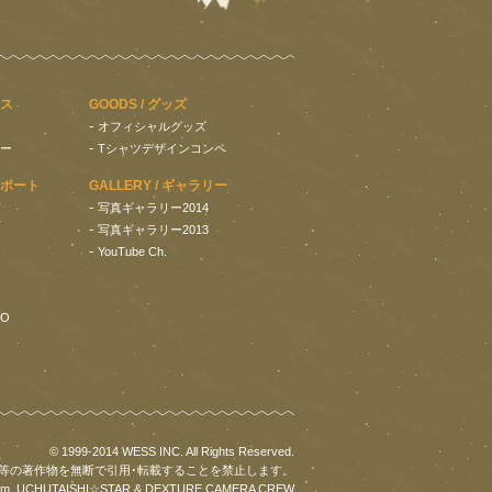
セス
GOODS / グッズ
-
オフィシャルグッズ
-
ー
Tシャツデザインコンペ
 サポート
GALLERY / ギャラリー
-
写真ギャラリー2014
-
写真ギャラリー2013
-
YouTube Ch.
ZO
© 1999-2014 WESS INC. All Rights Reserved.
等の著作物を無断で引用･転載することを禁止します。
 team, UCHUTAISHI☆STAR & DEXTURE CAMERA CREW