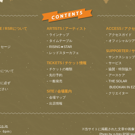
NE / RSRについて
ARTISTS / アーティスト
ACCESS / アク
-
-
？
ラインナップ
アクセスガイド
-
-
タイムテーブル
オフィシャルツア
-
ッセージ
RISING★STAR
SUPPORTER /
-
ー
レッドスターカフェ
-
サンクスショップ
-
TICKETS / チケット情報
サービス
-
-
チケットの種類
協賛・特別協力
ーについて
-
-
先行予約
アースケア
-
-
一般発売
THE SOLAR
前に必ず
BUDOKAN IN E
ださい
SITE / 会場案内
-
クリエイター
-
会場マップ
-
出店情報
co.jp
※当サイトに掲載された文章や画像
 - 6pm）
Photo by n-foto RSR