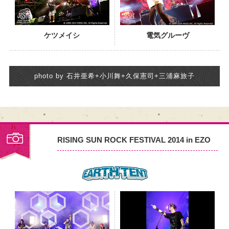
ケツメイシ
電気グルーヴ
photo by 石井亜希+小川舞+久保憲司+三浦麻旅子
RISING SUN ROCK FESTIVAL 2014 in EZO
PHOTO