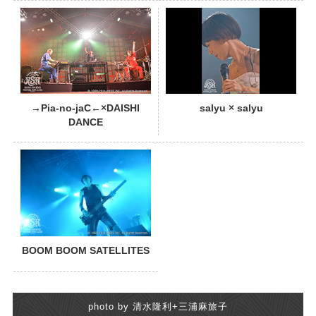
PHOTO
→Pia-no-jaC←×DAISHI
salyu × salyu
DANCE
BOOM BOOM SATELLITES
photo by 清水隆利+三浦麻旅子