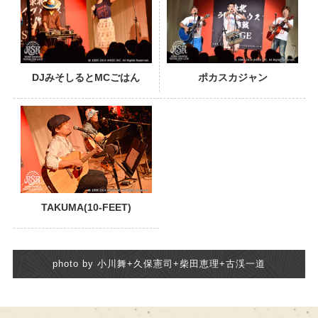
DJみそしるとMCごはん
ポカスカジャン
TAKUMA(10-FEET)
photo by 小川舞+久保憲司+柴田恵理+古渓一道