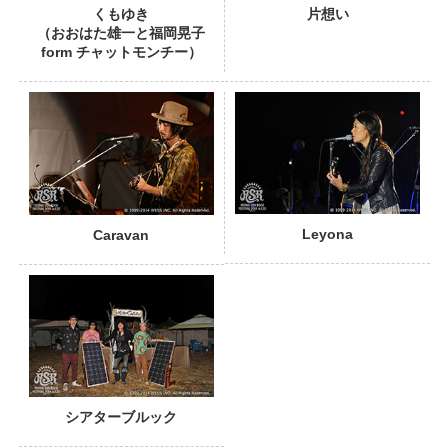
くもゆき
片想い
（おおはた雄一と福岡晃子
form チャットモンチー）
PHOTO
Leyona
Caravan
シアターブルック