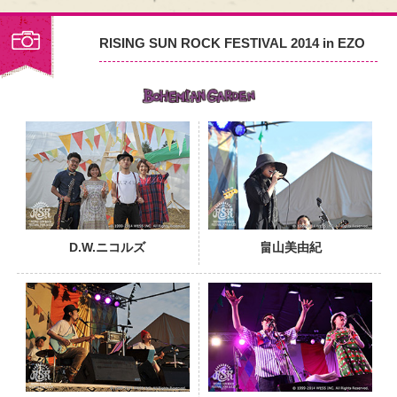
RISING SUN ROCK FESTIVAL 2014 in EZO
PHOTO
D.W.ニコルズ
畠山美由紀
PHOTO