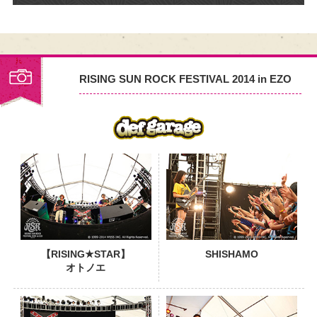
RISING SUN ROCK FESTIVAL 2014 in EZO
PHOTO
【RISING★STAR】
SHISHAMO
オトノエ
PHOTO