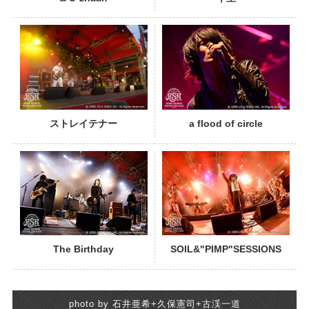
PHOTO
ストレイテナー
a flood of circle
PHOTO
The Birthday
SOIL&"PIMP"SESSIONS
photo by 石井亜希+久保憲司+古渓一道