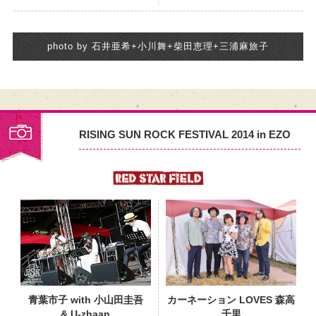
photo by 石井亜希+小川舞+柴田恵理+三浦麻旅子
RISING SUN ROCK FESTIVAL 2014 in EZO
PHOTO
青葉市子 with 小山田圭吾
カーネーション LOVES 森高
& U-zhaan
千里