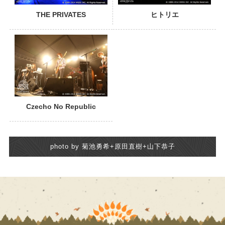
THE PRIVATES
ヒトリエ
Czecho No Republic
photo by 菊池勇希+原田直樹+山下恭子