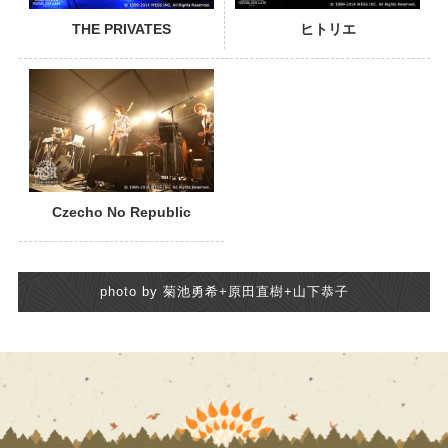
THE PRIVATES
ヒトリエ
Czecho No Republic
photo by 菊池勇希+原田直樹+山下恭子