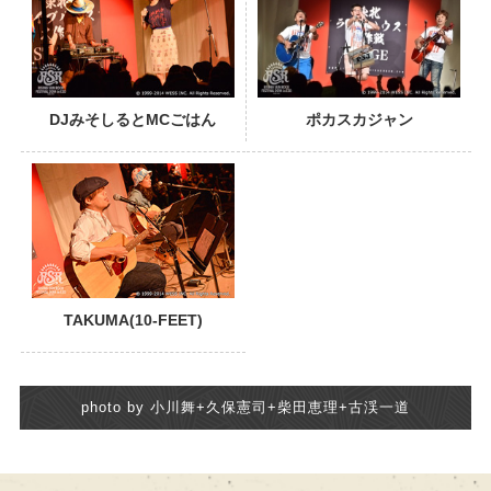
DJみそしるとMCごはん
ポカスカジャン
TAKUMA(10-FEET)
photo by 小川舞+久保憲司+柴田恵理+古渓一道