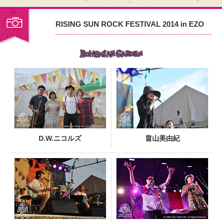
RISING SUN ROCK FESTIVAL 2014 in EZO
PHOTO
D.W.ニコルズ
畠山美由紀
PHOTO