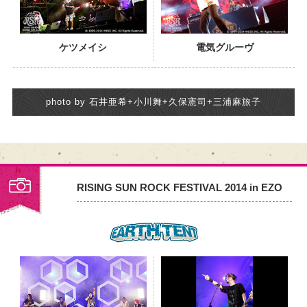
ケツメイシ
電気グルーヴ
photo by 石井亜希+小川舞+久保憲司+三浦麻旅子
RISING SUN ROCK FESTIVAL 2014 in EZO
PHOTO