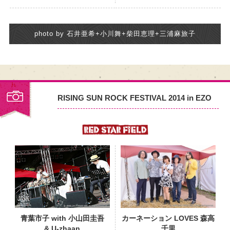
photo by 石井亜希+小川舞+柴田恵理+三浦麻旅子
RISING SUN ROCK FESTIVAL 2014 in EZO
PHOTO
青葉市子 with 小山田圭吾
カーネーション LOVES 森高
& U-zhaan
千里