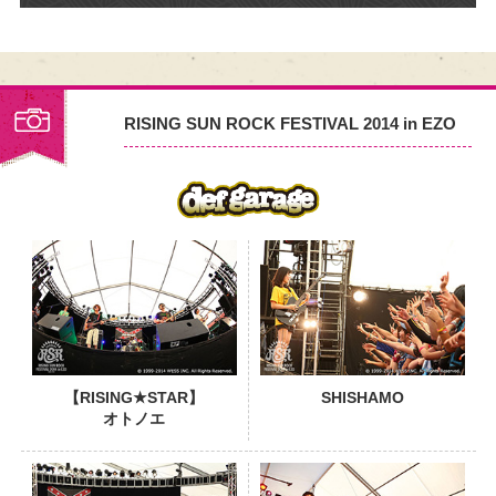
RISING SUN ROCK FESTIVAL 2014 in EZO
PHOTO
【RISING★STAR】
SHISHAMO
オトノエ
PHOTO