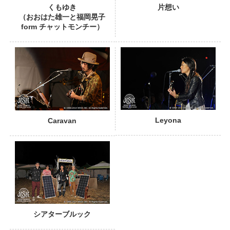
くもゆき
片想い
（おおはた雄一と福岡晃子
form チャットモンチー）
PHOTO
Leyona
Caravan
シアターブルック