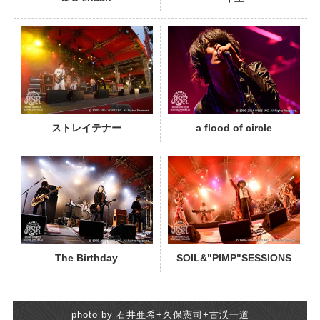
PHOTO
ストレイテナー
a flood of circle
PHOTO
The Birthday
SOIL&"PIMP"SESSIONS
photo by 石井亜希+久保憲司+古渓一道