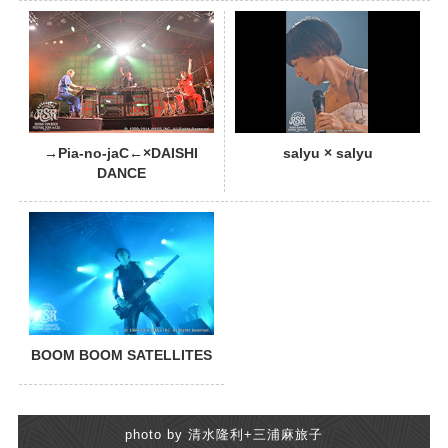
PHOTO
→Pia-no-jaC←×DAISHI
salyu × salyu
DANCE
BOOM BOOM SATELLITES
photo by 清水隆利+三浦麻旅子