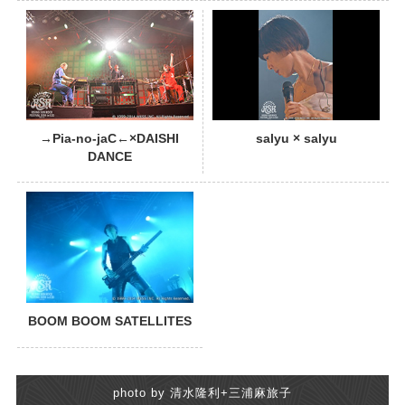
PHOTO
→Pia-no-jaC←×DAISHI
salyu × salyu
DANCE
BOOM BOOM SATELLITES
photo by 清水隆利+三浦麻旅子