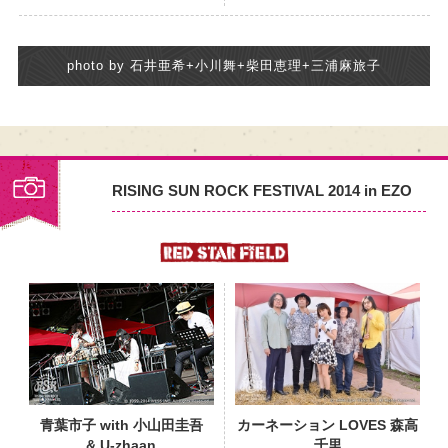
photo by 石井亜希+小川舞+柴田恵理+三浦麻旅子
RISING SUN ROCK FESTIVAL 2014 in EZO
PHOTO
青葉市子 with 小山田圭吾
カーネーション LOVES 森高
& U-zhaan
千里