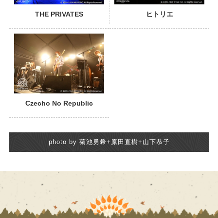
THE PRIVATES
ヒトリエ
Czecho No Republic
photo by 菊池勇希+原田直樹+山下恭子