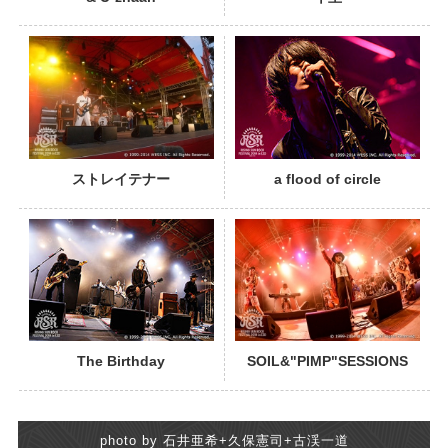
PHOTO
ストレイテナー
a flood of circle
PHOTO
The Birthday
SOIL&"PIMP"SESSIONS
photo by 石井亜希+久保憲司+古渓一道