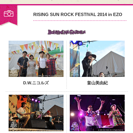
RISING SUN ROCK FESTIVAL 2014 in EZO
PHOTO
D.W.ニコルズ
畠山美由紀
PHOTO