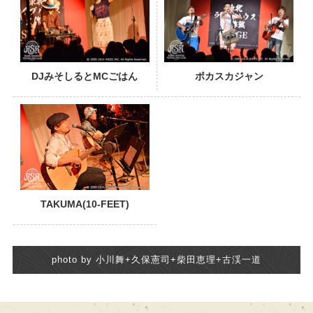
DJみそしるとMCごはん
ポカスカジャン
TAKUMA(10-FEET)
photo by 小川舞+久保憲司+柴田恵理+古渓一道