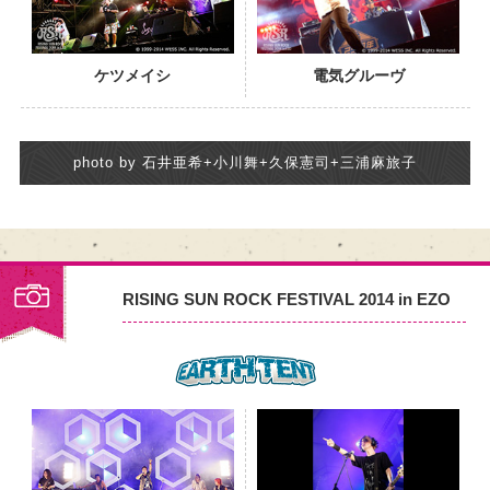
ケツメイシ
電気グルーヴ
photo by 石井亜希+小川舞+久保憲司+三浦麻旅子
RISING SUN ROCK FESTIVAL 2014 in EZO
PHOTO