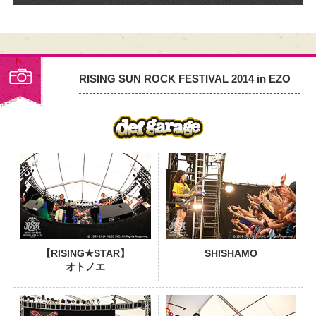
RISING SUN ROCK FESTIVAL 2014 in EZO
PHOTO
【RISING★STAR】
SHISHAMO
オトノエ
PHOTO