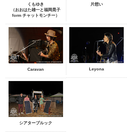
くもゆき
片想い
（おおはた雄一と福岡晃子
form チャットモンチー）
PHOTO
Leyona
Caravan
シアターブルック