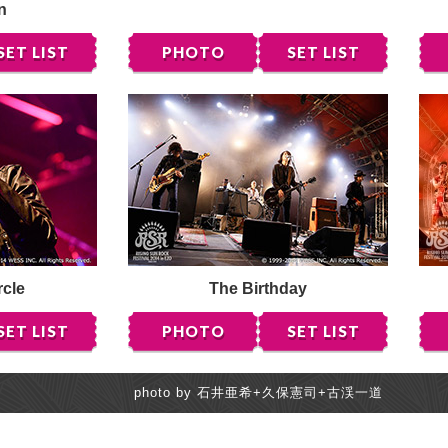
n
SET LIST
PHOTO
SET LIST
rcle
The Birthday
SET LIST
PHOTO
SET LIST
photo by 石井亜希+久保憲司+古渓一道