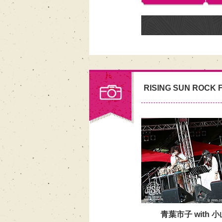
RISING SUN ROCK F
青葉市子 with 