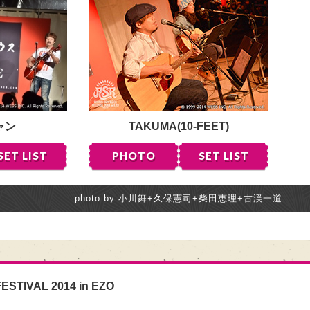
ャン
TAKUMA(10-FEET)
SET LIST
PHOTO
SET LIST
photo by 小川舞+久保憲司+柴田恵理+古渓一道
ESTIVAL 2014 in EZO