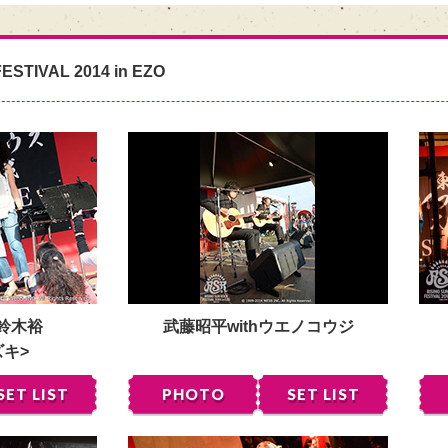
ESTIVAL 2014 in EZO
 鈴木裕
武藤昭平withウエノコウジ
ズキ>
SET LIST
PHOTO
SET LIST