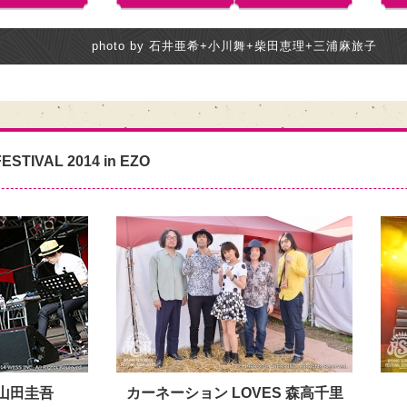
photo by 石井亜希+小川舞+柴田恵理+三浦麻旅子
ESTIVAL 2014 in EZO
小山田圭吾
カーネーション LOVES 森高千里