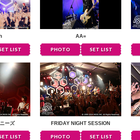
h
AA=
SET LIST
PHOTO
SET LIST
ニーズ
FRIDAY NIGHT SESSION
SET LIST
PHOTO
SET LIST