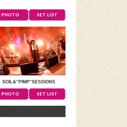
PHOTO
SET LIST
SOIL&"PIMP"SESSIONS
PHOTO
SET LIST