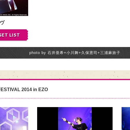
ヴ
SET LIST
photo by 石井亜希+小川舞+久保憲司+三浦麻旅子
ESTIVAL 2014 in EZO