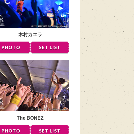
木村カエラ
PHOTO
SET LIST
The BONEZ
PHOTO
SET LIST