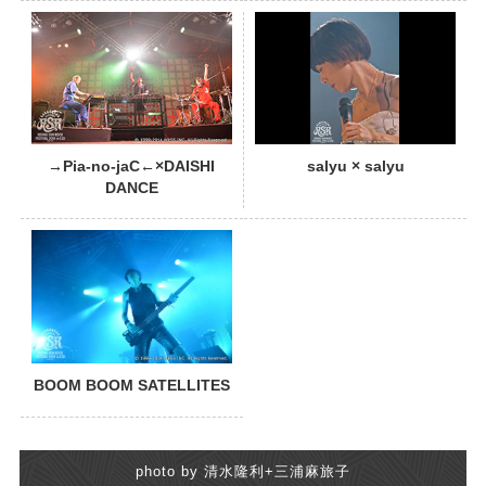
PHOTO
→Pia-no-jaC←×DAISHI
salyu × salyu
DANCE
BOOM BOOM SATELLITES
photo by 清水隆利+三浦麻旅子