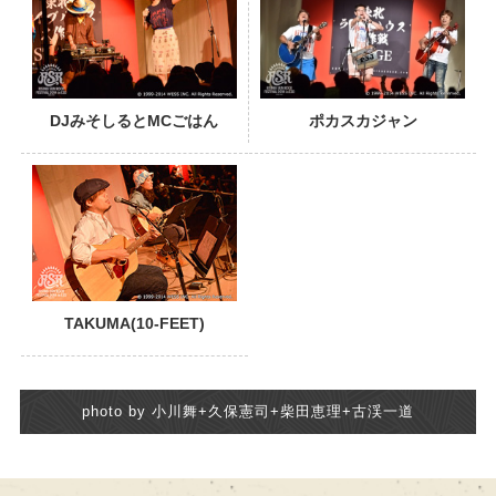
DJみそしるとMCごはん
ポカスカジャン
TAKUMA(10-FEET)
photo by 小川舞+久保憲司+柴田恵理+古渓一道