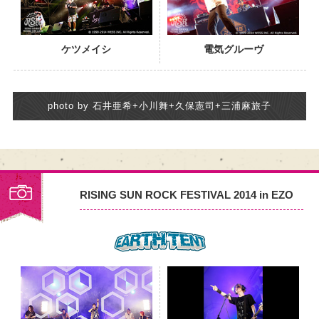
ケツメイシ
電気グルーヴ
photo by 石井亜希+小川舞+久保憲司+三浦麻旅子
RISING SUN ROCK FESTIVAL 2014 in EZO
PHOTO