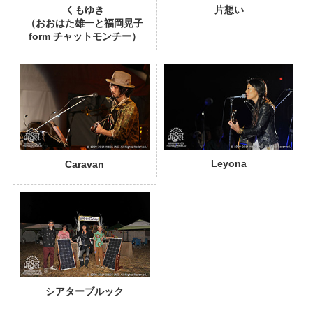
くもゆき
片想い
（おおはた雄一と福岡晃子
form チャットモンチー）
PHOTO
Leyona
Caravan
シアターブルック