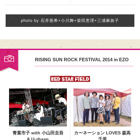
photo by 石井亜希+小川舞+柴田恵理+三浦麻旅子
RISING SUN ROCK FESTIVAL 2014 in EZO
PHOTO
青葉市子 with 小山田圭吾
カーネーション LOVES 森高
& U-zhaan
千里