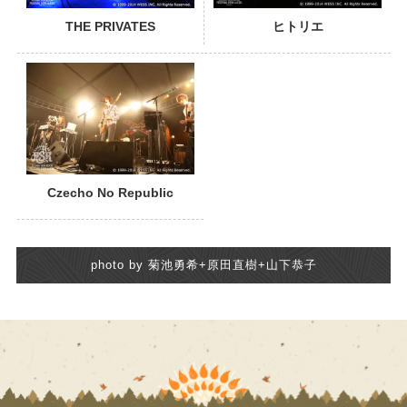
THE PRIVATES
ヒトリエ
Czecho No Republic
photo by 菊池勇希+原田直樹+山下恭子