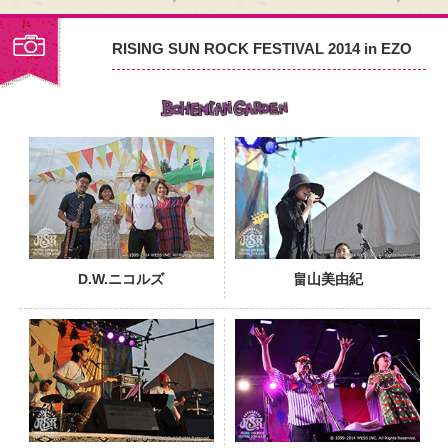
RISING SUN ROCK FESTIVAL 2014 in EZO
PHOTO
D.W.ニコルズ
畠山美由紀
PHOTO