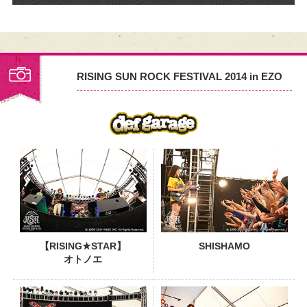
RISING SUN ROCK FESTIVAL 2014 in EZO
PHOTO
【RISING★STAR】
SHISHAMO
オトノエ
PHOTO