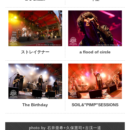
PHOTO
ストレイテナー
a flood of circle
PHOTO
The Birthday
SOIL&"PIMP"SESSIONS
photo by 石井亜希+久保憲司+古渓一道