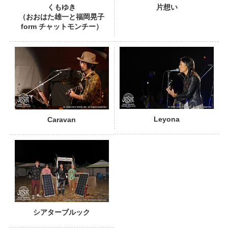
くもゆき
片想い
（おおはた雄一と福岡晃子
form チャットモンチー）
PHOTO
Leyona
Caravan
シアターブルック