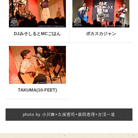
DJみそしるとMCごはん
ポカスカジャン
TAKUMA(10-FEET)
photo by 小川舞+久保憲司+柴田恵理+古渓一道