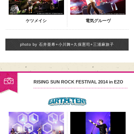
ケツメイシ
電気グルーヴ
photo by 石井亜希+小川舞+久保憲司+三浦麻旅子
RISING SUN ROCK FESTIVAL 2014 in EZO
PHOTO