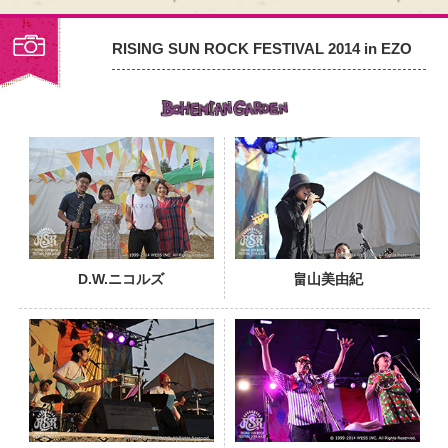
RISING SUN ROCK FESTIVAL 2014 in EZO
PHOTO
D.W.ニコルズ
畠山美由紀
PHOTO