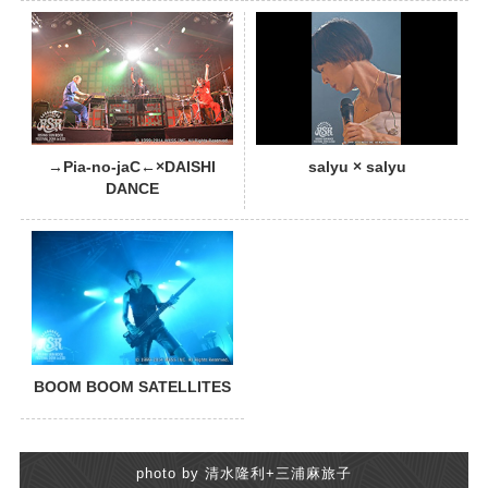
PHOTO
→Pia-no-jaC←×DAISHI
salyu × salyu
DANCE
BOOM BOOM SATELLITES
photo by 清水隆利+三浦麻旅子