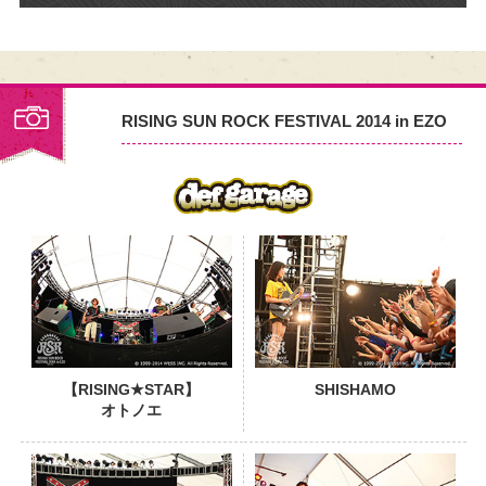
RISING SUN ROCK FESTIVAL 2014 in EZO
PHOTO
【RISING★STAR】
SHISHAMO
オトノエ
PHOTO