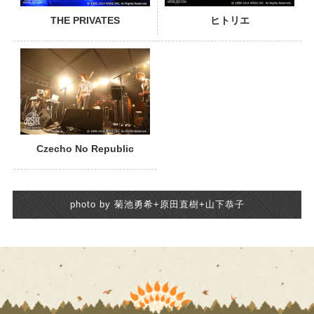
THE PRIVATES
ヒトリエ
Czecho No Republic
photo by 菊池勇希+原田直樹+山下恭子