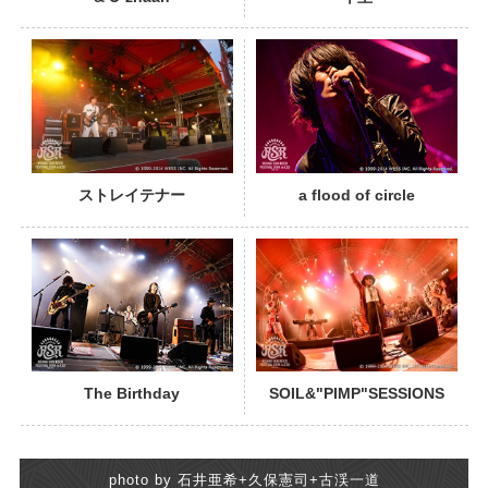
PHOTO
ストレイテナー
a flood of circle
PHOTO
The Birthday
SOIL&"PIMP"SESSIONS
photo by 石井亜希+久保憲司+古渓一道