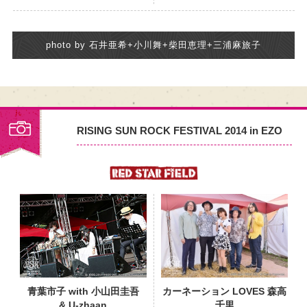
photo by 石井亜希+小川舞+柴田恵理+三浦麻旅子
RISING SUN ROCK FESTIVAL 2014 in EZO
PHOTO
青葉市子 with 小山田圭吾
カーネーション LOVES 森高
& U-zhaan
千里