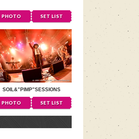
PHOTO
SET LIST
SOIL&"PIMP"SESSIONS
PHOTO
SET LIST