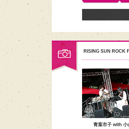
RISING SUN ROCK F
青葉市子 with 