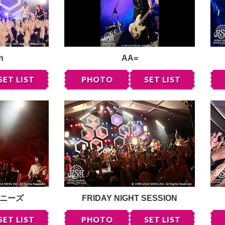
h
AA=
SET LIST
PHOTO
SET LIST
ニーズ
FRIDAY NIGHT SESSION
SET LIST
PHOTO
SET LIST