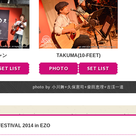
ャン
TAKUMA(10-FEET)
SET LIST
PHOTO
SET LIST
photo by 小川舞+久保憲司+柴田恵理+古渓一道
ESTIVAL 2014 in EZO