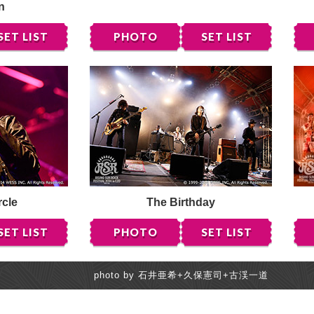
n
SET LIST
PHOTO
SET LIST
rcle
The Birthday
SET LIST
PHOTO
SET LIST
photo by 石井亜希+久保憲司+古渓一道