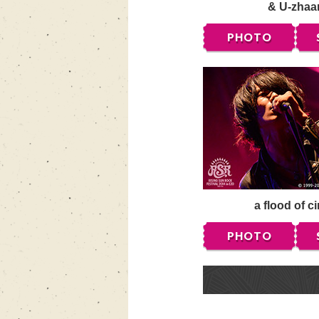
& U-zhaa
PHOTO
a flood of ci
PHOTO