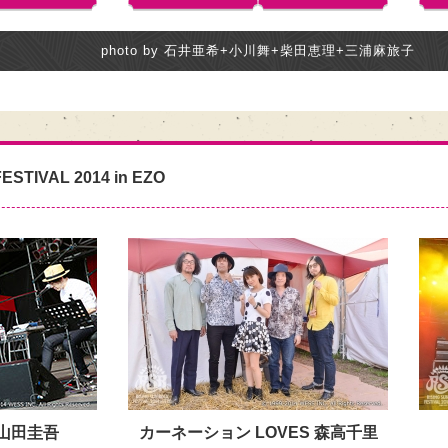
photo by 石井亜希+小川舞+柴田恵理+三浦麻旅子
ESTIVAL 2014 in EZO
小山田圭吾
カーネーション LOVES 森高千里