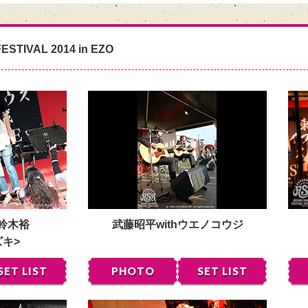
ESTIVAL 2014 in EZO
 鈴木裕
武藤昭平withウエノコウジ
ズキ>
SET LIST
PHOTO
SET LIST