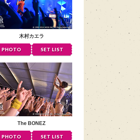
木村カエラ
PHOTO
SET LIST
The BONEZ
PHOTO
SET LIST