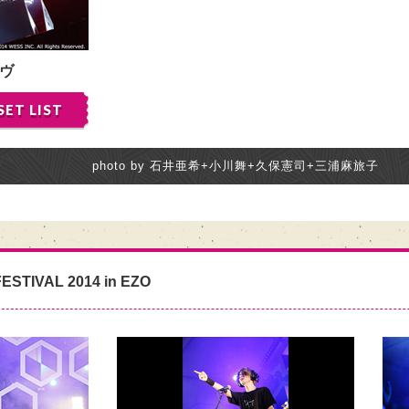
ヴ
SET LIST
photo by 石井亜希+小川舞+久保憲司+三浦麻旅子
ESTIVAL 2014 in EZO