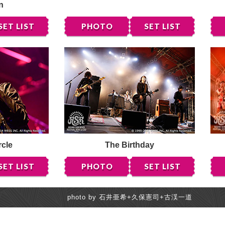
n
SET LIST
PHOTO
SET LIST
rcle
The Birthday
SET LIST
PHOTO
SET LIST
photo by 石井亜希+久保憲司+古渓一道