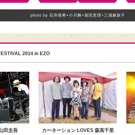
photo by 石井亜希+小川舞+柴田恵理+三浦麻旅子
ESTIVAL 2014 in EZO
小山田圭吾
カーネーション LOVES 森高千里