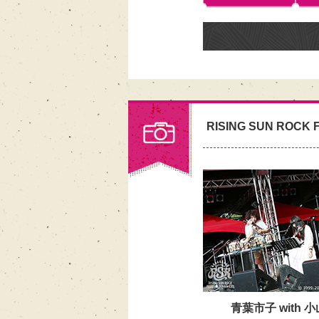
RISING SUN ROCK F
青葉市子 with 