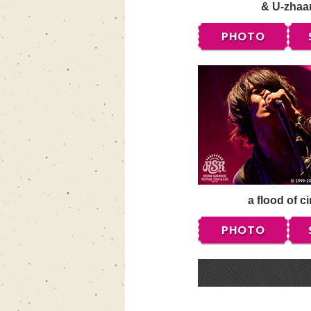
& U-zhaa
PHOTO
a flood of ci
PHOTO