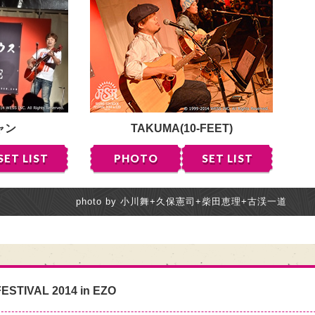
ャン
TAKUMA(10-FEET)
SET LIST
PHOTO
SET LIST
photo by 小川舞+久保憲司+柴田恵理+古渓一道
ESTIVAL 2014 in EZO