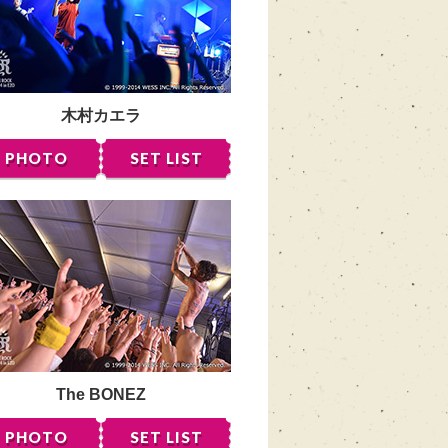
木村カエラ
PHOTO
SET LIST
The BONEZ
PHOTO
SET LIST