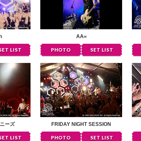
h
AA=
SET LIST
PHOTO
SET LIST
ニーズ
FRIDAY NIGHT SESSION
SET LIST
PHOTO
SET LIST