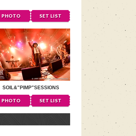
PHOTO
SET LIST
SOIL&"PIMP"SESSIONS
PHOTO
SET LIST