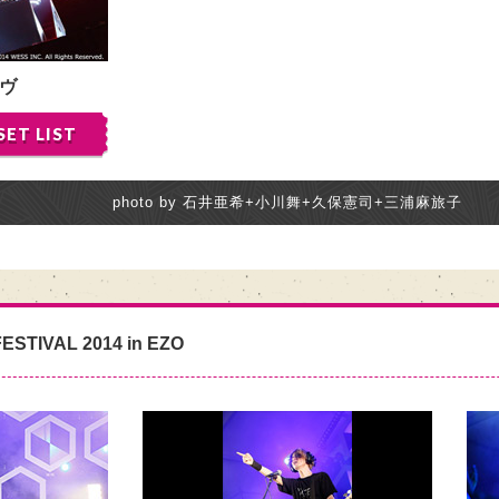
ヴ
SET LIST
photo by 石井亜希+小川舞+久保憲司+三浦麻旅子
ESTIVAL 2014 in EZO