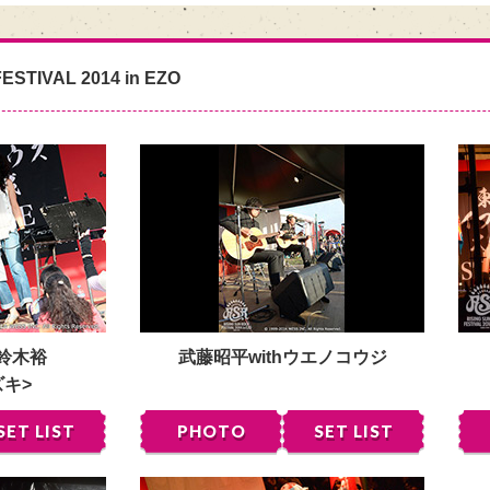
ESTIVAL 2014 in EZO
 鈴木裕
武藤昭平withウエノコウジ
ズキ>
SET LIST
PHOTO
SET LIST