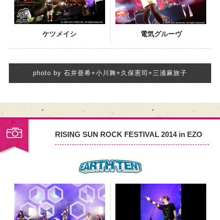
ケツメイシ
電気グルーヴ
photo by 石井亜希+小川舞+久保憲司+三浦麻旅子
RISING SUN ROCK FESTIVAL 2014 in EZO
PHOTO