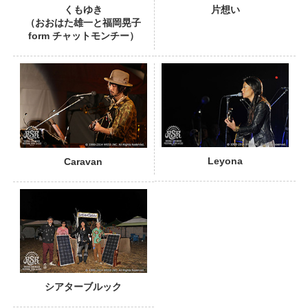
くもゆき
片想い
（おおはた雄一と福岡晃子
form チャットモンチー）
PHOTO
Leyona
Caravan
シアターブルック