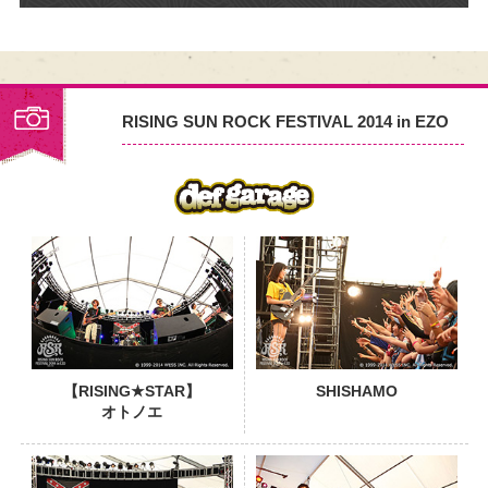
RISING SUN ROCK FESTIVAL 2014 in EZO
PHOTO
【RISING★STAR】
SHISHAMO
オトノエ
PHOTO