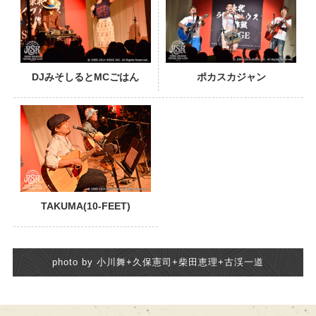
DJみそしるとMCごはん
ポカスカジャン
TAKUMA(10-FEET)
photo by 小川舞+久保憲司+柴田恵理+古渓一道