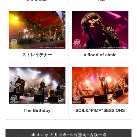
PHOTO
ストレイテナー
a flood of circle
PHOTO
The Birthday
SOIL&"PIMP"SESSIONS
photo by 石井亜希+久保憲司+古渓一道