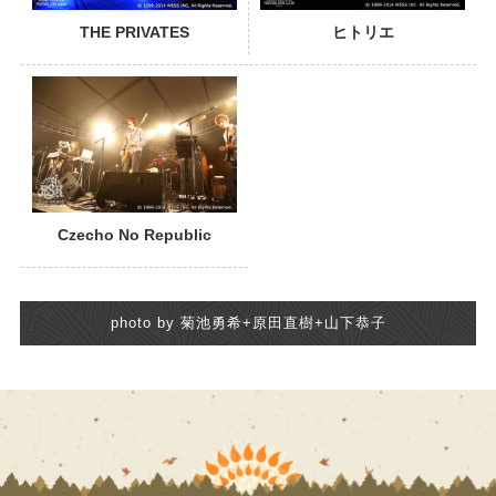
THE PRIVATES
ヒトリエ
Czecho No Republic
photo by 菊池勇希+原田直樹+山下恭子