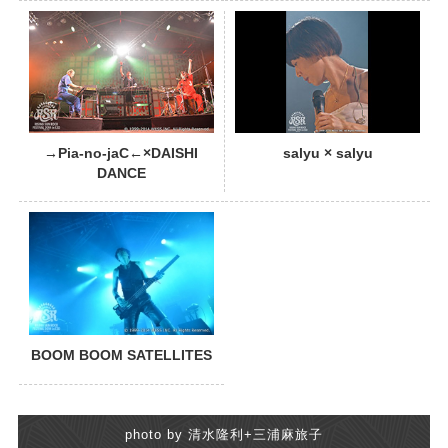
PHOTO
→Pia-no-jaC←×DAISHI
salyu × salyu
DANCE
BOOM BOOM SATELLITES
photo by 清水隆利+三浦麻旅子