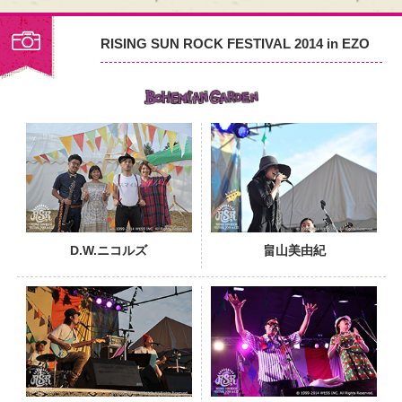
RISING SUN ROCK FESTIVAL 2014 in EZO
PHOTO
D.W.ニコルズ
畠山美由紀
PHOTO