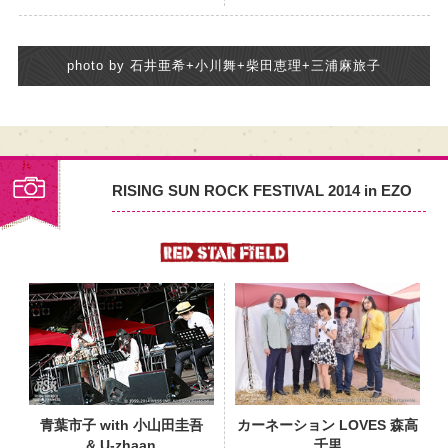
photo by 石井亜希+小川舞+柴田恵理+三浦麻旅子
RISING SUN ROCK FESTIVAL 2014 in EZO
PHOTO
青葉市子 with 小山田圭吾
カーネーション LOVES 森高
& U-zhaan
千里