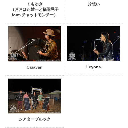
くもゆき
片想い
（おおはた雄一と福岡晃子
form チャットモンチー）
PHOTO
Leyona
Caravan
シアターブルック