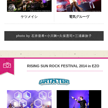
ケツメイシ
電気グルーヴ
photo by 石井亜希+小川舞+久保憲司+三浦麻旅子
RISING SUN ROCK FESTIVAL 2014 in EZO
PHOTO