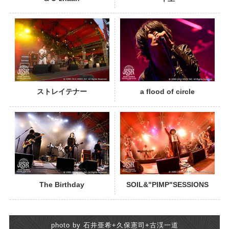
PHOTO
ストレイテナー
a flood of circle
PHOTO
The Birthday
SOIL&"PIMP"SESSIONS
photo by 石井亜希+久保憲司+古渓一道