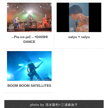
PHOTO
→Pia-no-jaC←×DAISHI
salyu × salyu
DANCE
BOOM BOOM SATELLITES
photo by 清水隆利+三浦麻旅子