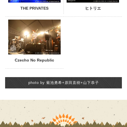
THE PRIVATES
ヒトリエ
Czecho No Republic
photo by 菊池勇希+原田直樹+山下恭子