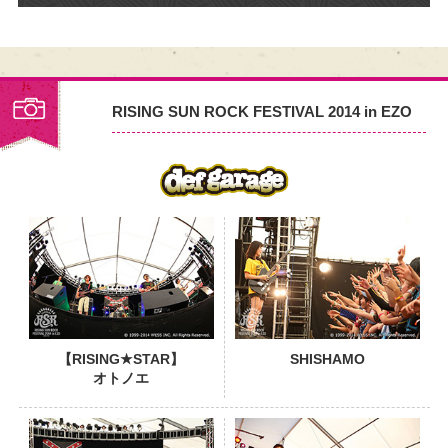
RISING SUN ROCK FESTIVAL 2014 in EZO
PHOTO
【RISING★STAR】
SHISHAMO
オトノエ
PHOTO