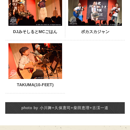
DJみそしるとMCごはん
ポカスカジャン
TAKUMA(10-FEET)
photo by 小川舞+久保憲司+柴田恵理+古渓一道