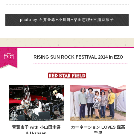
photo by 石井亜希+小川舞+柴田恵理+三浦麻旅子
RISING SUN ROCK FESTIVAL 2014 in EZO
PHOTO
青葉市子 with 小山田圭吾
カーネーション LOVES 森高
& U-zhaan
千里