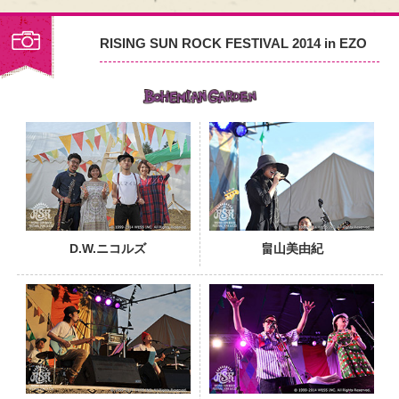
RISING SUN ROCK FESTIVAL 2014 in EZO
PHOTO
D.W.ニコルズ
畠山美由紀
PHOTO