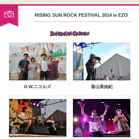
RISING SUN ROCK FESTIVAL 2014 in EZO
PHOTO
D.W.ニコルズ
畠山美由紀
PHOTO