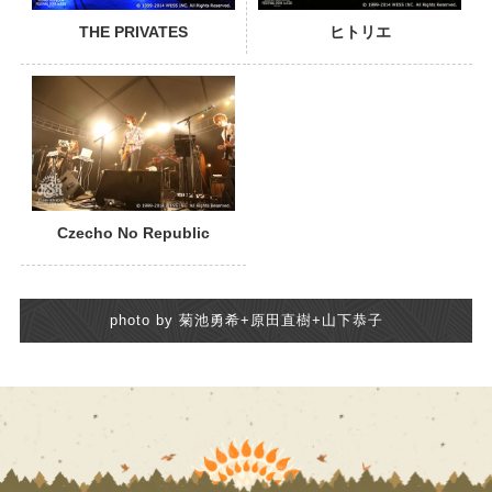
THE PRIVATES
ヒトリエ
Czecho No Republic
photo by 菊池勇希+原田直樹+山下恭子