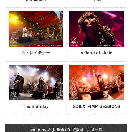
PHOTO
ストレイテナー
a flood of circle
PHOTO
The Birthday
SOIL&"PIMP"SESSIONS
photo by 石井亜希+久保憲司+古渓一道