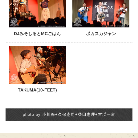
DJみそしるとMCごはん
ポカスカジャン
TAKUMA(10-FEET)
photo by 小川舞+久保憲司+柴田恵理+古渓一道