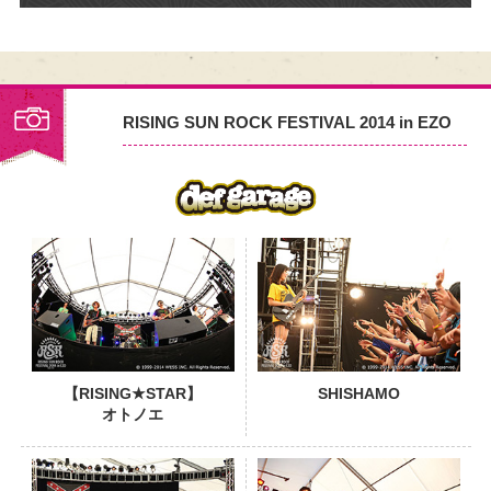
RISING SUN ROCK FESTIVAL 2014 in EZO
PHOTO
【RISING★STAR】
SHISHAMO
オトノエ
PHOTO