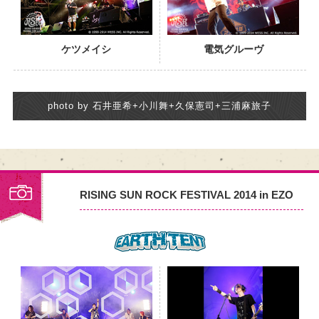
ケツメイシ
電気グルーヴ
photo by 石井亜希+小川舞+久保憲司+三浦麻旅子
RISING SUN ROCK FESTIVAL 2014 in EZO
PHOTO