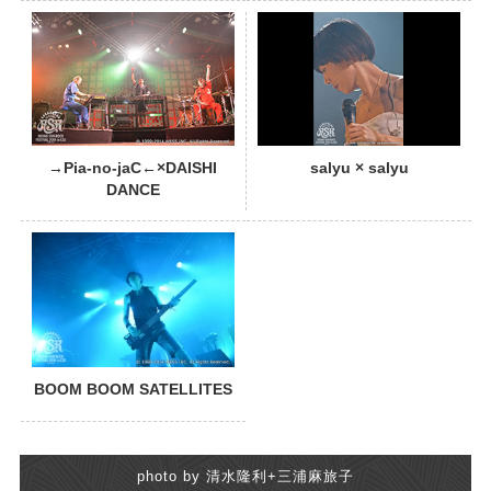
PHOTO
→Pia-no-jaC←×DAISHI
salyu × salyu
DANCE
BOOM BOOM SATELLITES
photo by 清水隆利+三浦麻旅子