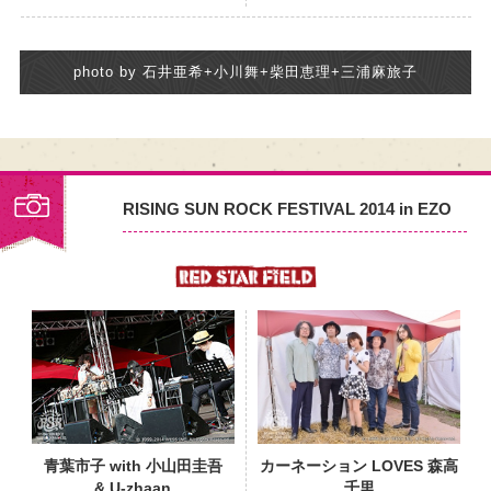
photo by 石井亜希+小川舞+柴田恵理+三浦麻旅子
RISING SUN ROCK FESTIVAL 2014 in EZO
PHOTO
青葉市子 with 小山田圭吾
カーネーション LOVES 森高
& U-zhaan
千里