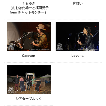
くもゆき
片想い
（おおはた雄一と福岡晃子
form チャットモンチー）
PHOTO
Leyona
Caravan
シアターブルック