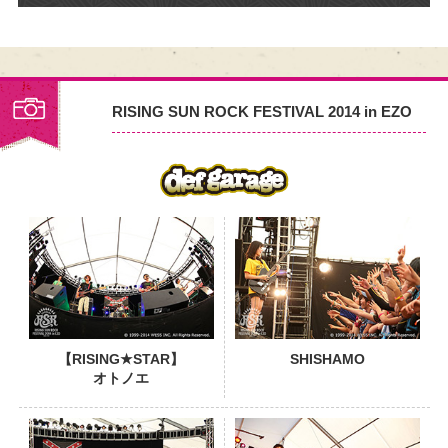
RISING SUN ROCK FESTIVAL 2014 in EZO
PHOTO
【RISING★STAR】
SHISHAMO
オトノエ
PHOTO