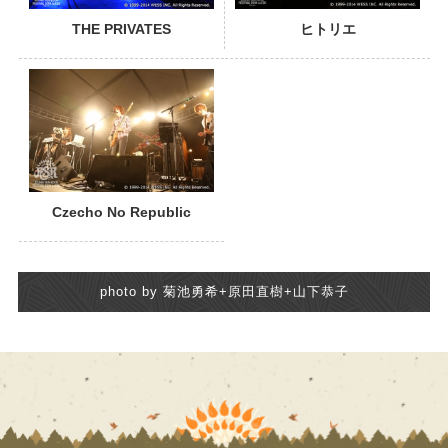
THE PRIVATES
ヒトリエ
Czecho No Republic
photo by 菊池勇希+原田直樹+山下恭子