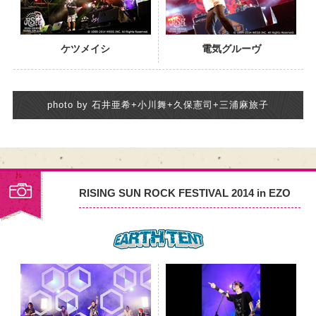
ケツメイシ
電気グルーヴ
photo by 石井亜希+小川舞+久保憲司+三浦麻旅子
RISING SUN ROCK FESTIVAL 2014 in EZO
PHOTO