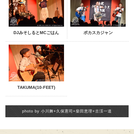
DJみそしるとMCごはん
ポカスカジャン
TAKUMA(10-FEET)
photo by 小川舞+久保憲司+柴田恵理+古渓一道