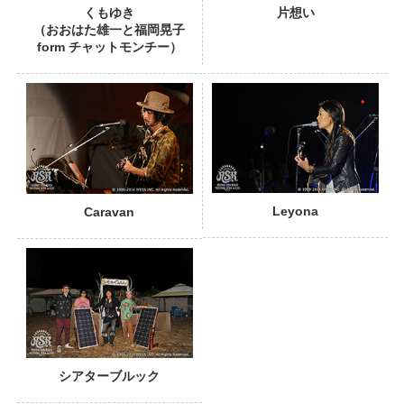
くもゆき
片想い
（おおはた雄一と福岡晃子
form チャットモンチー）
PHOTO
Leyona
Caravan
シアターブルック