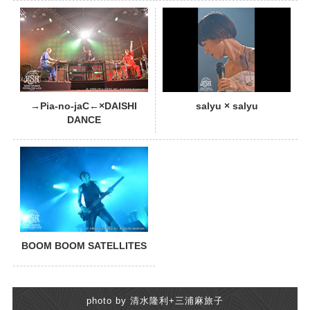
PHOTO
→Pia-no-jaC←×DAISHI
salyu × salyu
DANCE
BOOM BOOM SATELLITES
photo by 清水隆利+三浦麻旅子