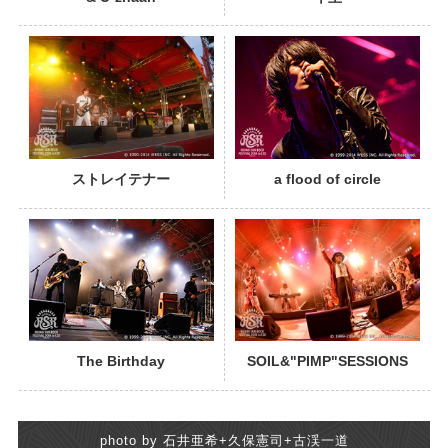
PHOTO
ストレイテナー
a flood of circle
PHOTO
The Birthday
SOIL&"PIMP"SESSIONS
photo by 石井亜希+久保憲司+古渓一道