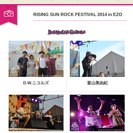
RISING SUN ROCK FESTIVAL 2014 in EZO
PHOTO
D.W.ニコルズ
畠山美由紀
PHOTO