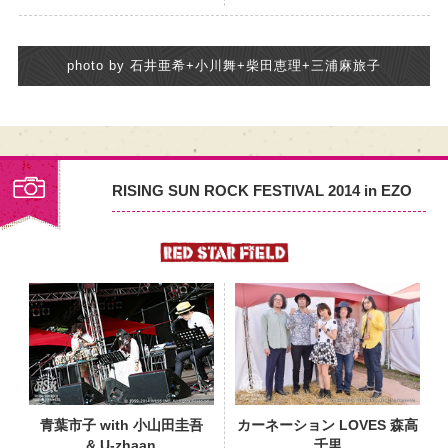
photo by 石井亜希+小川舞+柴田恵理+三浦麻旅子
RISING SUN ROCK FESTIVAL 2014 in EZO
PHOTO
青葉市子 with 小山田圭吾
カーネーション LOVES 森高
& U-zhaan
千里