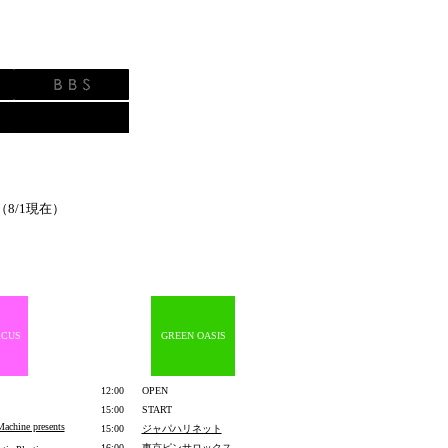
8/1現在）
RCUS
GREEN OASIS
12:00
OPEN
15:00
START
Machine presents
15:00
ジャパハリネット
16:00
東京ピンサロックス