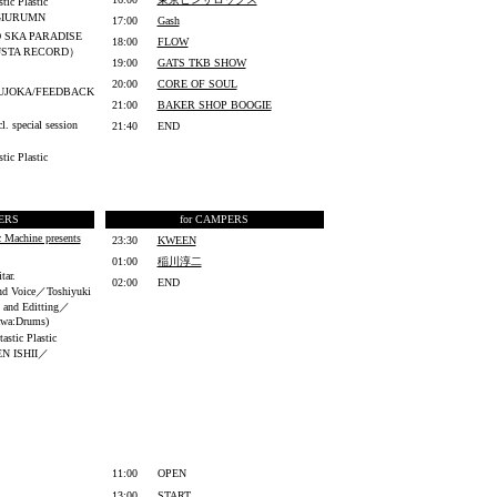
c Plastic
GIURUMN
17:00
Gash
SKA PARADISE
18:00
FLOW
USTA RECORD）
19:00
GATS TKB SHOW
20:00
CORE OF SOUL
UJOKA/FEEDBACK
21:00
BAKER SHOP BOOGIE
）
cl. special session
21:40
END
c Plastic
PERS
for CAMPERS
c Machine presents
23:30
KWEEN
01:00
稲川淳二
tar.
02:00
END
nd Voice／
Toshiyuki
 and Editting／
awa:Drums)
ic Plastic
N ISHII／
11:00
OPEN
13:00
START