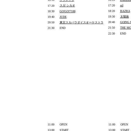
スガ シカオ
17:20
nil
17:20
18:20
BAZRA
18:30
GO!GO!7188
19:30
太陽族
19:40
JUDE
20:40
GOING
20:50
東京スカパラダイスオーケストラ
21:50
THE M
21:30
END
22:30
END
11:00
OPEN
11:00
OPEN
13:00
START
13:00
START