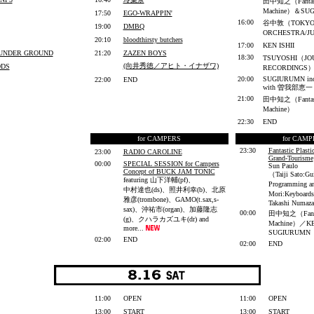
田中知之（Fantasti
Machine）＆SU
17:50
EGO-WRAPPIN'
16:00
谷中敦
（TOKYO 
19:00
DMBQ
ORCHESTRA/J
20:10
bloodthirsty butchers
17:00
KEN ISHII
 UNDER GROUND
21:20
ZAZEN BOYS
18:30
TSUYOSHI（JO
(向井秀徳／アヒト・イナザワ)
ODS
RECORDINGS
20:00
SUGIURUMN
in
22:00
END
with 曽我部恵一
21:00
田中知之（Fantasti
Machine）
22:30
END
for CAMPERS
for CAM
23:30
Fantastic Plasti
23:00
RADIO CAROLINE
Grand-Tourisme
00:00
SPECIAL SESSION for Campers
Sun Paulo
Concept of BUCK JAM TONIC
（Taiji Sato:Gui
featuring 山下洋輔(pf)、
Programming a
中村達也(ds)、
照井利幸(b)、北原
Mori:Keyboards
雅彦(trombone)、GAMO(t.sax,s-
Takashi Numaz
sax)、沖祐市(organ)、加藤隆志
00:00
田中知之（Fantast
(g)、クハラカズユキ(dr) and
Machine）／KE
more...
SUGIURUMN
02:00
END
02:00
END
11:00
OPEN
11:00
OPEN
13:00
START
13:00
START