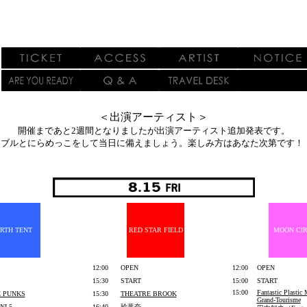
＜出演アーティスト＞
開催まであと2週間となりましたが
出演アーティスト追加発表です。
ブルとにらめっこをして当日に備えましょう。楽しみ方はあなた次第です！（
RTH TENT
RED STAR FIELD
MOON CI
12:00
OPEN
12:00
OPEN
15:30
START
15:00
START
15:00
Fantastic Plastic 
 PUNKS
15:30
THEATRE BROOK
Grand-Tourisme
NI 5
16:40
玲葉奈