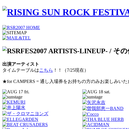
出演アーティスト
タイムテーブルは
こちら
！！（7/25現在）
★for CAMPERS = 通し入場券をお持ちの方のみお楽しみい