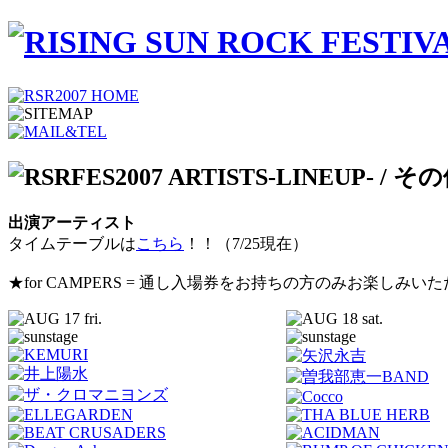
出演アーティスト
タイムテーブルは
こちら
！！（7/25現在）
★for CAMPERS = 通し入場券をお持ちの方のみお楽しみい