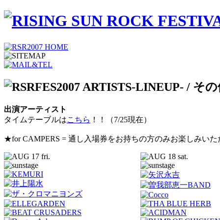
出演アーティスト
タイムテーブルは
こちら
！！（7/25現在）
★for CAMPERS = 通し入場券をお持ちの方のみお楽しみい