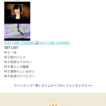
YOU TUBE CHANNEL
SET LIST
M.1:一歩
M.2:鯨のペニス
M.3:気持ちマカロン
M.4:暮らしの輪廻
M.5:素晴らしいせかい
M.6:歓喜のマゾヒスト
ラインナップ一覧
>
タイムテーブル
>
フォトギャラリー
>