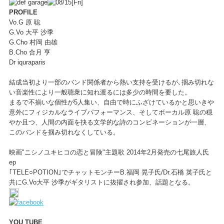
PROFILE
Vo.G 原 聡
G.Vo 大平 沙季
G.Cho 村岡 由雄
B.Cho 合月 亨
Dr iquraparis
結成当初より一部のバンド関係者から熱い支持を受けるが､掴み切れな
い音楽性により一般聴衆に知れ渡るには多少の時間を要した。
まるで不揃いな個性が5人集い、自由で時にふざけているかと思いきや
意外にフィジカルなライブパフォーマンス、そしてボーカル原 聡の穏
やか且つ、人間の内面を抉る文学的な詩のコンビネーションが一層、
このバンドを掴み切れなくしている。
映画"ニシノユキヒコの恋と冒険"主題歌 2014年2月発売の七尾旅人氏
ep
｢TELE○POTION｣でチャットモンチーB.福岡 晃子氏/Dr.石橋 英子氏と
共にG.Vo大平 沙季がギタリストに抜擢され参加、話題となる。
YOU TUBE