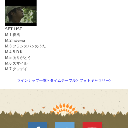
SET LIST
M.1:春風
M.2:haleiwa
M.3:フランスパンのうた
M.4:B.D.K.
M.5:ありがとう
M.6:スマイル
M.7:グッデイ
ラインナップ一覧
>
タイムテーブル
>
フォトギャラリー
>