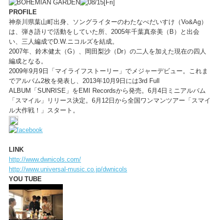
PROFILE
神奈川県葉山町出身、ソングライターのわたなべだいすけ（Vo&Ag）
は、弾き語りで活動をしていた所、2005年千葉真奈美（B）と出会
い、三人編成でD.W.ニコルズを結成。
2007年、鈴木健太（G）、岡田梨沙（Dr）の二人を加えた現在の四人
編成となる。
2009年9月9日「マイライフストーリー」でメジャーデビュー。これま
でアルバム2枚を発表し、2013年10月9日には3rd Full
ALBUM「SUNRISE」をEMI Recordsから発売。6月4日ミニアルバム
「スマイル」リリース決定。6月12日から全国ワンマンツアー「スマイ
ル大作戦！」スタート。
LINK
http://www.dwnicols.com/
http://www.universal-music.co.jp/dwnicols
YOU TUBE