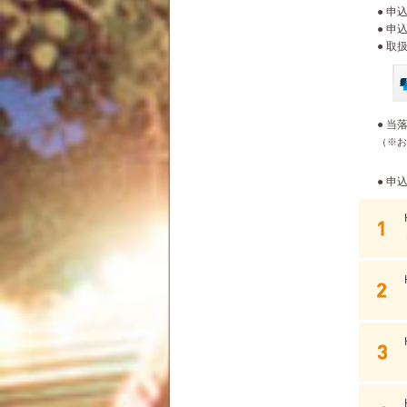
● 申込
● 申
● 取
● 当
（※お
● 申