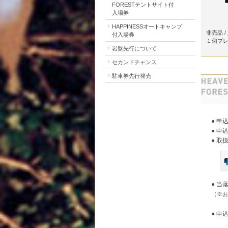
FORESTテントサイト付
入場券
HAPPINESSオートキャンプ
非売品 
付入場券
１個プ
岩盤先行について
セカンドチャンス
駐車券先行発売
● 申込
● 申
● 取
● 当落
（※お
● 申