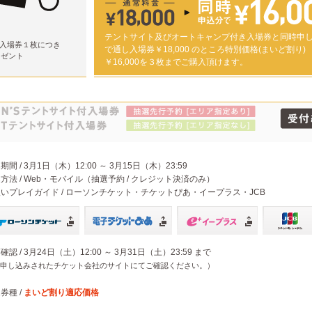
テントサイト及びオートキャンプ付き入場券と同時申
/ 入場券１枚につき
で通し入場券￥18,000 のところ特別価格(まいど割り)
レゼント
￥16,000を３枚までご購入頂けます。
期間 / 3月1日（木）12:00 ～ 3月15日（木）23:59
込方法 / Web・モバイル（抽選予約 / クレジット決済のみ）
扱いプレイガイド / ローソンチケット・チケットぴあ・イープラス・JCB
確認 / 3月24日（土）12:00 ～ 3月31日（土）23:59 まで
申し込みされたチケット会社のサイトにてご確認ください。）
込券種 /
まいど割り適応価格