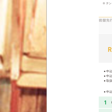
※ テ
● 申込
● 申
● 取
● 申込