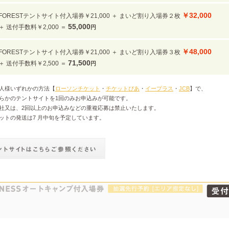
￥32,000
FORESTテントサイト付入場券￥21,000 ＋ まいど割り入場券２枚
55,000
＋ 送付手数料￥2,000 ＝
円
￥48,000
FORESTテントサイト付入場券￥21,000 ＋ まいど割り入場券３枚
71,500
＋ 送付手数料￥2,500 ＝
円
一人様いずれかの方法【
ローソンチケット
・
チケットぴあ
・
イープラス
・
JCB
】で、
かのテントサイトを1回のみお申込みが可能です。
又は、2回以上のお申込みなどの重複応募は禁止いたします。
ケットの発送は7 月中旬を予定しています。