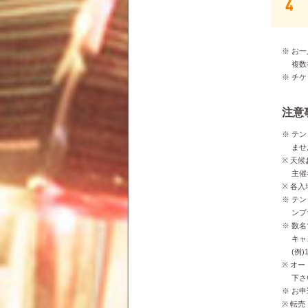
※ お
複数社
※ チ
注意
※ テ
ません
※ 天
主催者
※ 各
※ テ
ンプサ
※ 数
キャン
(例)
※ オ
下さい
※ お
※ 転