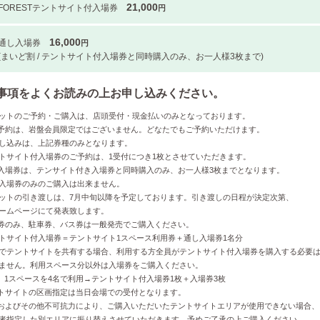
21,000
FORESTテントサイト付入場券
円
16,000
通し入場券
円
(まいど割 / テントサイト付入場券と同時購入のみ、お一人様3枚まで)
事項をよくお読みの上お申し込みください。
ケットのご予約・ご購入は、店頭受付・現金払いのみとなっております。
行予約は、岩盤会員限定ではございません。どなたでもご予約いただけます。
申し込みは、上記券種のみとなります。
ントサイト付入場券のご予約は、1受付につき1枚とさせていただきます。
し入場券は、テンサイト付き入場券と同時購入のみ、お一人様3枚までとなります。
場券のみのご購入は出来ません。
ケットの引き渡しは、7月中旬以降を予定しております。引き渡しの日程が決定次第、
ムページにて発表致します。
場券のみ、駐車券、バス券は一般発売でご購入ください。
ントサイト付入場券＝テントサイト1スペース利用券＋通し入場券1名分
名でテントサイトを共有する場合、利用する方全員がテントサイト付入場券を購入する必要
せん。利用スペース分以外は入場券をご購入ください。
1スペースを4名で利用→テントサイト付入場券1枚＋入場券3枚
ントサイトの区画指定は当日会場での受付となります。
候およびその他不可抗力により、ご購入いただいたテントサイトエリアが使用できない場合、
指定した別エリアに振り替えさせていただきます。予めご了承の上ご購入ください。