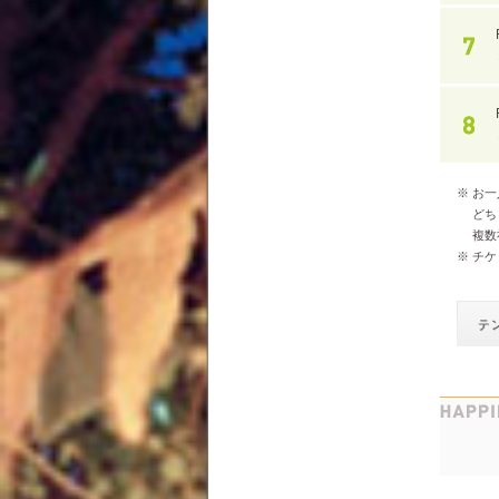
※ お
どちら
複数社
※ チ