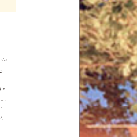
ござい
合、
キャ
オート
い。
入