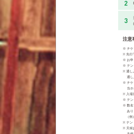
注意
※ チ
※ 先
※ お
※ テ
※ 通
通し入
※ チ
当ホー
※ 入
※ テ
※ 数
ありま
（例）
※ テ
※ 天
主催者