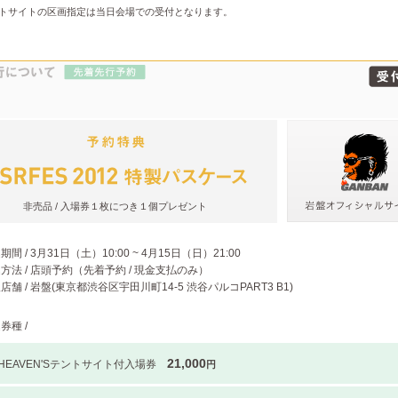
ントサイトの区画指定は当日会場での受付となります。
非売品 / 入場券１枚につき１個プレゼント
期間 / 3月31日（土）10:00 ~ 4月15日（日）21:00
込方法 / 店頭予約（先着予約 / 現金支払のみ）
扱店舗 / 岩盤(東京都渋谷区宇田川町14-5 渋谷パルコPART3 B1)
券種 /
21,000
HEAVEN'Sテントサイト付入場券
円