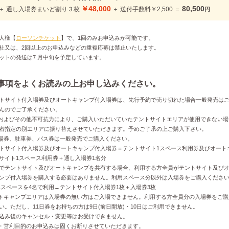
￥48,000
80,500
＋ 通し入場券まいど割り３枚
＋ 送付手数料￥2,500 ＝
円
一人様【
ローソンチケット
】で、1回のみお申込みが可能です。
又は、2回以上のお申込みなどの重複応募は禁止いたします。
ケットの発送は7 月中旬を予定しています。
事項をよくお読みの上お申し込みください。
ントサイト付入場券及びオートキャンプ付入場券は、先行予約で売り切れた場合一般発売は
のでご了承ください。
候およびその他不可抗力により、ご購入いただいていたテントサイトエリアが使用できない場
指定の別エリアに振り替えさせていただきます。予めご了承の上ご購入下さい。
入場券、駐車券、バス券は一般発売でご購入ください。
ントサイト付入場券及びオートキャンプ付入場券＝テントサイト1スペース利用券及びオート
イト1スペース利用券＋通し入場券1名分
名でテントサイト及びオートキャンプを共有する場合、利用する方全員がテントサイト及び
プ付入場券を購入する必要はありません。利用スペース分以外は入場券をご購入くださ
1スペースを4名で利用→テントサイト付入場券1枚＋入場券3枚
ートキャンプエリアは入場券の無い方はご入場できません。利用する方全員分の入場券をご購
。ただし、11日券をお持ちの方は9日(前日開放)・10日はご利用できません。
申込み後のキャンセル・変更等はお受けできません。
売・営利目的のお申込みは固くお断りさせていただきます。