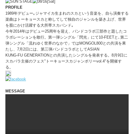
PROFILE
1989年デビュー｡ジャマイカ生まれのスカという音楽を、自ら演奏する
楽曲はトーキョースカと称してして独自のジャンルを築き上げ、世界
を股にかけ活躍する大所帯スカバンド｡
今年2014年はデビュー25周年を迎え、バンドコラボ三部作と題したコ
ラボレーションを敢行。第一弾シングル「閃光」にて10-FEETと､第二
弾シングル「流れゆく世界のなかで」ではMONGOL800との共演を果
たし、7月2日には、第三弾バンドコラボとしてASIAN
KUNG-FU GENERATIONとの共演したシングルを発表する。8月9日に
スカパラ主催のフェス"トーキョースカジャンボリーvol.4"を開催す
る。
MESSAGE