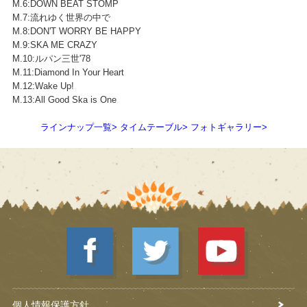
M.6:DOWN BEAT STOMP
M.7:流れゆく世界の中で
M.8:DON'T WORRY BE HAPPY
M.9:SKA ME CRAZY
M.10:ルパン三世'78
M.11:Diamond In Your Heart
M.12:Wake Up!
M.13:All Good Ska is One
ラインナップ一覧
>
タイムテーブル
>
フォトギャラリー
>
個人情報保護方針