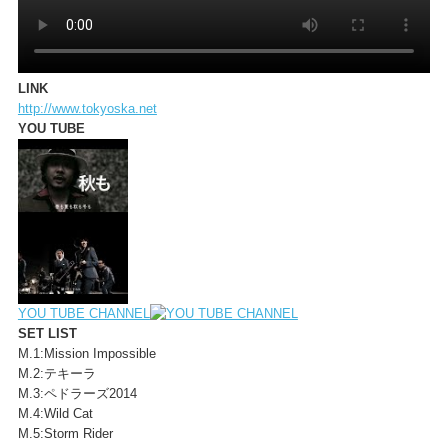
LINK
http://www.tokyoska.net
YOU TUBE
YOU TUBE CHANNEL
SET LIST
M.1:Mission Impossible
M.2:テキーラ
M.3:ペドラーズ2014
M.4:Wild Cat
M.5:Storm Rider