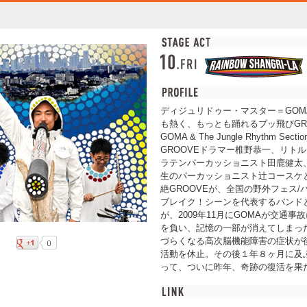
ディジュリドゥー・マスター＝GOM
も熱く、もっとも踊れるブッ飛びGR
GOMA & The Jungle Rhythm S
GROOVEドラマー椎野恭一、リト
ラテンパーカッショニスト田鹿健太
生のパーカッショニスト辻コースケと
絶GROOVEが、全国の野外フェス
ブレイク！シーンを代表するバンド
が、2009年11月にGOMAが交通
を負い、記憶の一部が消えてしまっ
づらくなる高次脳機能障害の症状が
活動を休止。その後１年８ヶ月に及
って、ついに昨年、奇跡の復活を果