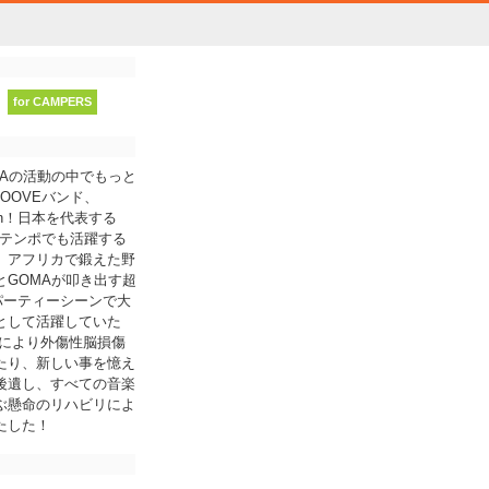
for CAMPERS
Aの活動の中でもっと
OOVEバンド、
ection！日本を代表する
ルテンポでも活躍する
、アフリカで鍛えた野
GOMAが叩き出す超
/パーティーシーンで大
として活躍していた
事故により外傷性脳損傷
たり、新しい事を憶え
後遺し、すべての音楽
ぶ懸命のリハビリによ
たした！