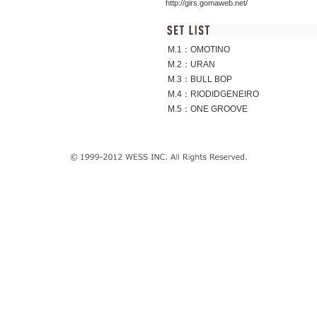
http://girs.gomaweb.net/
M.1：OMOTINO
M.2：URAN
M.3：BULL BOP
M.4：RIODIDGENEIRO
M.5：ONE GROOVE