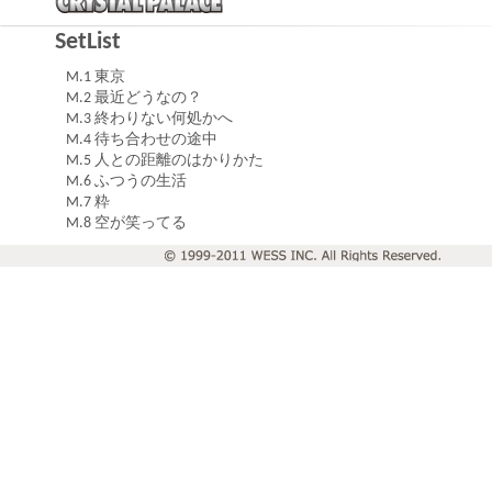
SetList
M.1 東京
M.2 最近どうなの？
M.3 終わりない何処かへ
M.4 待ち合わせの途中
M.5 人との距離のはかりかた
M.6 ふつうの生活
M.7 粋
M.8 空が笑ってる