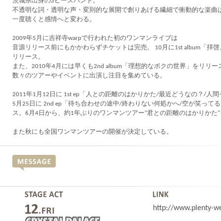
茨城県出身の3ピースバンド。
不透明な詞・透明な声・変則的な展開で創りあげる繊細で衝動的な楽曲
一度聴くと感情へと変わる。
2009年5月に吉祥寺warpで行われた初のワンマンライブは
音源リリース前にもかかわらずチケットは完売。 10月に1st album「拝
リリース。
また、2010年4月には早くも2nd album「理想的なボクの世界」をリリー
数々のツアーやイベントに出演し注目を集めている。
2011年1月12日に 1st ep「人との距離のはかりかた/最近どうなの？/人
5月25日に 2nd ep「待ち合わせの途中/終わりない何処かへ/空が笑って
ス。6月4日から、約1年ぶりのワンマンツアー"君との距離のはかりかた
また秋にも全国ワンマンツアーの開催が決定している。
http://www.plenty-w