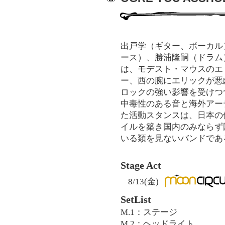
出戸学（ギター、ボーカル
ース）、勝浦隆嗣（ドラム
は、モデスト・マウスのエ
ー、西の腕にエリックが悪
ロックの強い影響を受けつ
中毒性のある音と海外アー
た活動スタンスは、日本の
イルを築き国内のみならず
いる類を見ないバンドであ
Stage Act
8/13(金)
SetList
M.1：ステージ
M.2：ヘッドライト