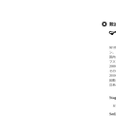
難波
90
ン。
国内
フス
20
その
201
始動
日本
Stag
8
SetL