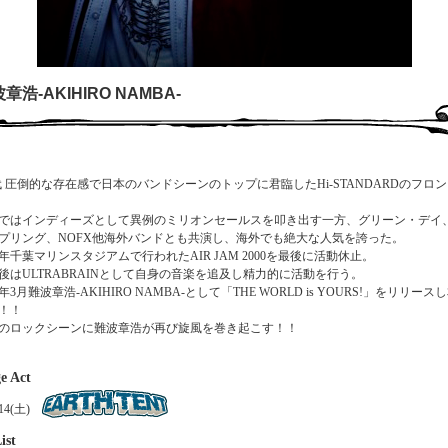
章浩-AKIHIRO NAMBA-
’代 圧倒的な存在感で日本のバンドシーンのトップに君臨したHi-STANDARDのフロ
ではインディーズとして異例のミリオンセールスを叩き出す一方、グリーン・デイ
プリング、NOFX他海外バンドとも共演し、海外でも絶大な人気を誇った。
00年千葉マリンスタジアムで行われたAIR JAM 2000を最後に活動休止。
後はULTRABRAINとして自身の音楽を追及し精力的に活動を行う。
0年3月難波章浩-AKIHIRO NAMBA-として「THE WORLD is YOURS!」をリリース
！！
のロックシーンに難波章浩が再び旋風を巻き起こす！！
e Act
/14(土)
ist