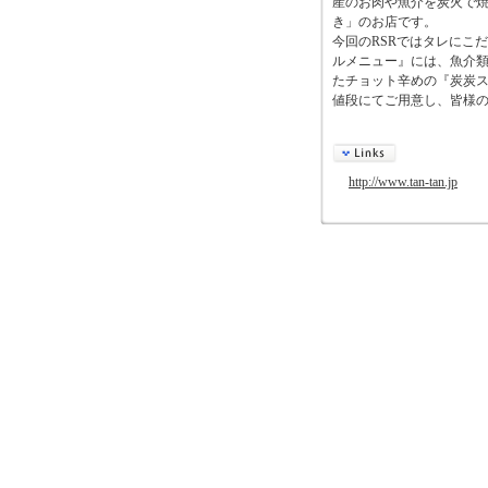
産のお肉や魚介を炭火で
き」のお店です。
今回のRSRではタレにこ
ルメニュー』には、魚介
たチョット辛めの『炭炭
値段にてご用意し、皆様
http://www.tan-tan.jp