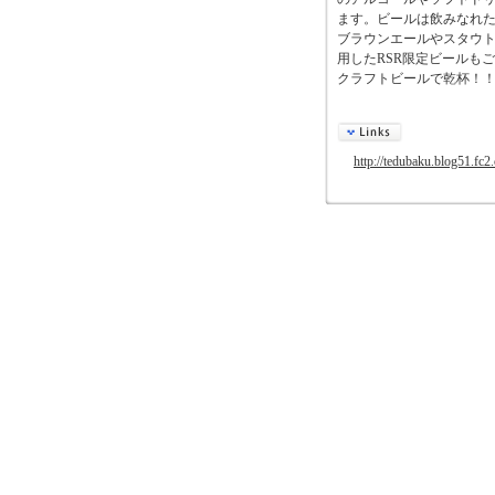
ます。ビールは飲みなれ
ブラウンエールやスタウ
用したRSR限定ビールも
クラフトビールで乾杯！
http://tedubaku.blog51.fc2