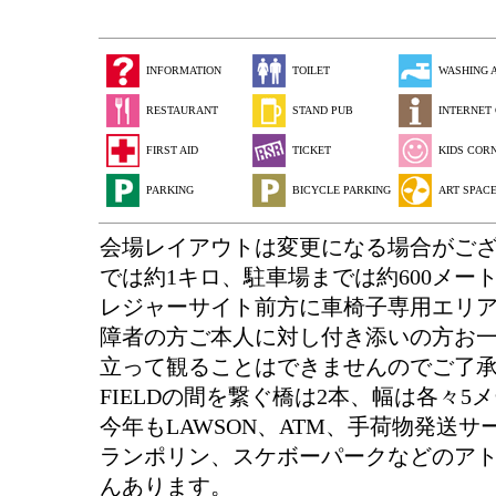
INFORMATION
TOILET
WASHING 
RESTAURANT
STAND PUB
INTERNET
FIRST AID
TICKET
KIDS COR
PARKING
BICYCLE PARKING
ART SPAC
会場レイアウトは変更になる場合がござい
では約1キロ、駐車場までは約600メー
レジャーサイト前方に車椅子専用エリ
障者の方ご本人に対し付き添いの方お
立って観ることはできませんのでご了承の上ご
FIELDの間を繋ぐ橋は2本、幅は各々5
今年もLAWSON、ATM、手荷物発送
ランポリン、スケボーパークなどのア
んあります。