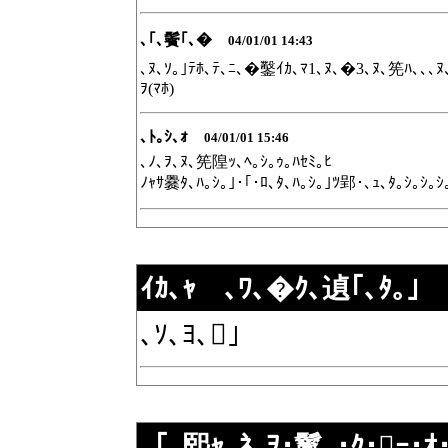
､｢､鬢｢､�
04/01/01 14:43
､ﾇ､ｿ｡｣ﾃﾎ､ﾃ､ﾆ､�鑿ｲｶ､ﾏ1､ﾇ､�3､ﾇ､筅ﾊ､､､
ｦ(ﾏﾎ)
､ﾄ｡ｼ､ｫ
04/01/01 15:46
､ﾉ､ｦ､ﾇ､筅隍ｯ､ﾍ｡ｼ｡ｩ｡ﾊｾﾐ｡ﾋ
ﾉｬｻ爨ﾀ､ﾊ｡ｼ｡｣･｢･ﾛ､ﾀ､ﾊ｡ｼ｡｣ﾂ郢･､ｭ､ﾀ｡ｼ｡ｼ｡ｼ
ｲｶ､ｬ ､ﾜ､�ｸ､遉｢､ﾀ｡｣
､ｿ､ﾖ､｣
､｢､熙ｬ､ﾈ､ｦ･鬣､･ｸ･ｰ