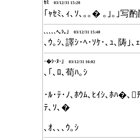
ｾﾐ
03/12/31 15:20
｢ｬｾﾐ､ｨ､ｿ､｡｡� ｡｣｡｣写
､､､､､ﾍ｡ｼ｡｣
03/12/31 15:48
､ｳ｡ｼ､譯ｼ･ﾍ･ｿｹ･､ｭ､陦｣､ｪ
･�ｼ･ﾇ･｣
03/12/31 16:02
､｢､ﾛ､荀ﾊ｡ｼ
･ﾙ･ﾃ･ﾉ､ﾎｳﾑ､ﾋｲｼ､ﾎﾊ�､
ﾃ､ｿ､�
､ｵ､､､ｳ｡ｼ