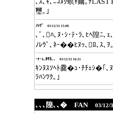
､ｽ､ｷ､ﾆｺﾇｸ螟ｬ爾｡ﾁLAS
璽｡｣
ﾉﾚｳﾟ
03/12/31 15:08
､ﾟ､ﾊ､ﾇ･ｼ･ﾃ･ﾗ､ﾋﾍ隍ﾆ､ｪ
ﾉﾚｳﾟ､ﾈｰ��ﾋﾇｯ､ﾛ､ｽ､ｦ
･ｬ･ｭ､ﾎｻﾈ､､
03/12/31 16:31
ｷﾝﾇｽｿﾍﾄ爨�ｭ･ﾁﾁｪｼ�｢､ﾇ
ﾗﾊﾝﾂｸ｡｣
､､､隍､､� FAN
03/12/