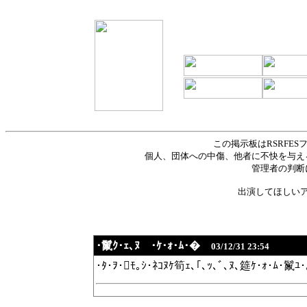
この掲示板はRSRFE
個人、団体への中傷、他者に不快を与え
管理者の判断
出演してほしい
･鬣ｸ･ｪ､ﾇ ･ｹ･ｫ･ﾑ･�
03/12/31 23:54
･ﾀ･ｦ･ﾓ｡ｼ･ﾈｺﾇｹ筍ｪ､｢､ｯ､ﾞ､ﾇ､筵ｹ･ｫ･ﾑ･鬣ﾕ･