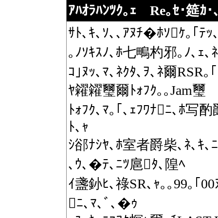
ｱﾊｵﾗﾊﾝﾂｸ｡ｪ Re｡ｾ･筵ｶ
ｻﾄ､ｷ､ｿ､､ｱﾇﾁ�ﾎｿｹ｡｢ﾃ
｡ﾉｿｷｽﾉ､ﾎ七鴫杓邪｡ﾉ､ｪ､ﾈ
ｺ｣ﾇｯ､ﾏ､ﾈｸﾀ､ｦ､ﾈ爾RSR
ﾔ糴糴璽爾ﾄｫﾌｸ｡｡Jam璽
ﾄｫﾌｸ､ﾏ｡｢､ｪﾌﾜﾅﾆ､ﾎ写酌
ﾄ､ｬ
ｼ郤ﾅｼﾔ､ﾎ室者爵柴､ﾈ､ｷ､
､ｳ､�ﾃ､ﾆﾂ扈ﾀ､隍ﾍ
ｲ盞釥ﾋ､祿SR､ｬ｡｡99｡｢00ﾇｯ
ﾆ､ﾏ､ﾞ､�ｩ