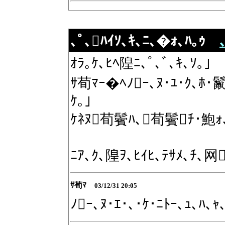
､ﾟ､ﾊｲｿ､ｷ､ﾆ､�ｫ､ﾊ｡ｩ
ｵﾗ｡ｹ､ﾋﾍ隍ﾆ､ﾟ､ﾞ､ｷ､ｿ｡｣
ｻ荀ﾏｰ�ﾍﾉｰ､ﾇ･ﾕ･ｸ､ﾎ･鬣
ｹ｡｣
ｹﾈﾇ荀鬢ﾊ､荀鬢ﾁ･鮑ｫ､
ﾆｱ､ｸ､隍ｦ､ﾋｲﾋ､ﾃｻﾒ､ﾁ､
ｻ荀ﾏ
03/12/31 20:05
ﾉｰ､ﾇ･ｴ･､･ｹ･ﾆﾄｰ､ｭ､ﾊ､