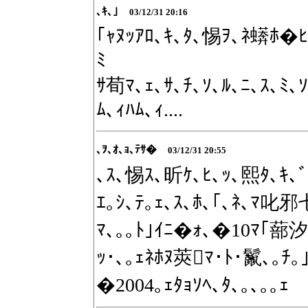
､ｷ､｣
03/12/31 20:16
｢ｬﾇｯｱﾛ､ｷ､ﾀ､惕ｦ､ﾈ蠎ﾎ�ﾋ
ﾐ
ｻ荀ﾏ､ｪ､ｻ､ﾁ､ｿ､ﾙ､ﾆ､ｽ､ﾐ､
ﾑ､ｨﾊﾑ､ｨ....
､ｦ､ｵ､ｮ､ﾃｻ�
03/12/31 20:55
､ｽ､惕ｽ､昕ｹ､ﾋ､ｯ､熙ﾀ､ｷ､ﾞ
ｴ｡ｼ､ﾃ｡ｪ､ｽ､ﾎ､｢､ﾈ､ﾏ叱邪
ﾏ､｡｡ﾄ｣ｲﾆ�ｫ､�10ﾏ｢蔀汐
ｯ･､｡ｪﾈﾎﾇ莢ﾏ･ﾄ･鬣､｡ﾁ｡
�2004｡ｪﾀｮｿﾍ､ﾀ､｡､｡｡ｪ