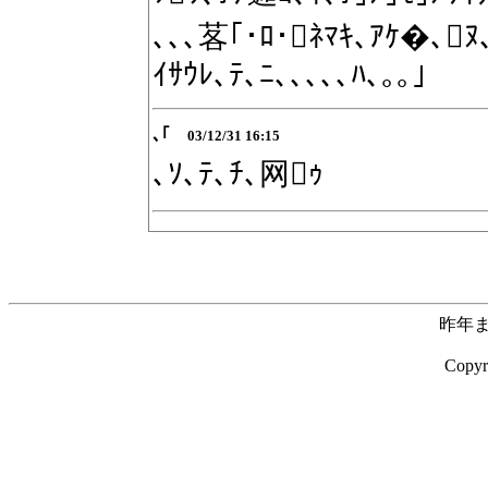
､､､茖｢･ﾛ･ﾈﾏｷ､ｱｹ�､ﾇ
ｲｻｳﾚ､ﾃ､ﾆ､､､､､ﾊ､｡｡｣
､｢
03/12/31 16:15
､ｿ､ﾃ､ﾁ､网ｩ
昨年ま
Copyr