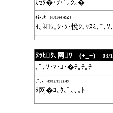
ｶｾﾇ�･ｦ･ﾞ｡ｼ｡�
ｹﾈﾇﾋ
04/01/03 03:28
ｲ｡ﾈｳ｡ｼ･ｿ･悅ｼ､ｬｽﾐ､ﾆ､ｿ
ﾇｯﾋｸ､网ﾜ (+_+)
03/1
､ﾞ､ｿ･ﾏ･ｺ･�ﾁ｡ﾁ｡ﾁ
､ﾞ､ｿ
03/12/31 22:03
ﾇ网�ｺ､ｸ､ﾞ､､｡ﾄ