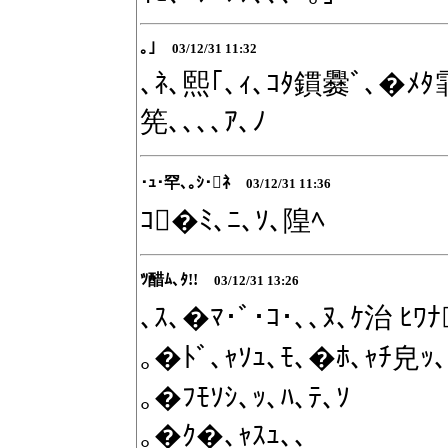
｡｣
03/12/31 11:32
､ﾈ､熙｢､ｨ､ｺﾀ鏆爨ﾞ､�ﾒﾀ霏ｸ
筅､､､､ｱ､ﾉ
･ｭ･罕､｡ｼ･ﾈ
03/12/31 11:36
ｺ�ﾐ､ﾆ､ｿ､隍ﾍ
ﾂ醋ﾑ､ﾀ!!
03/12/31 13:26
､ｽ､�ﾏ･ﾞ･ｺ･､､ﾇ､ｹ治 ﾋﾜﾅ
｡�ﾄﾞ､ｬｿｭ､ﾓ､�ﾎ､ｬﾁ皃ｯ､
｡�ﾌﾓｿｼ､ｯ､ﾊ､ﾃ､ｿ
｡�ｸ�､ｬｽｭ､､