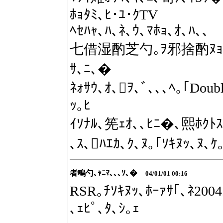
ﾎｮﾀﾐ､ﾋ･ﾕ･ｸTV
ﾍｾﾊｬ､ﾊ､ﾈ､ｳ､ﾏﾎｮ､ｵ､ﾊ､､
七借湿酌芝勺｡ｦ邪捨酌ﾇｮ､ｫ､
ｻ､ﾆ､�
ﾈｫｻｳ､ｵ､ｦ､ﾞ､､､ﾍ｡｢Do
ｯ｡ﾋ
ｲｿﾅﾙ､筅ｪｵ､､ﾋﾆ�､熙ﾎｸﾄ
､ｽ､ﾊｴｶ､ｸ､ﾇ｡｢ｿｷﾇｯ､ﾇ､ｹ
者鴫勺､ｬﾆﾏ､､､ｿ､�
04/01/01 00:16
RSR｡ﾁｿｷﾇｯ､ﾎｰｧｻ｢､ﾈ200
､ｪﾋﾟ､ﾀ､ｼ｡ｪ