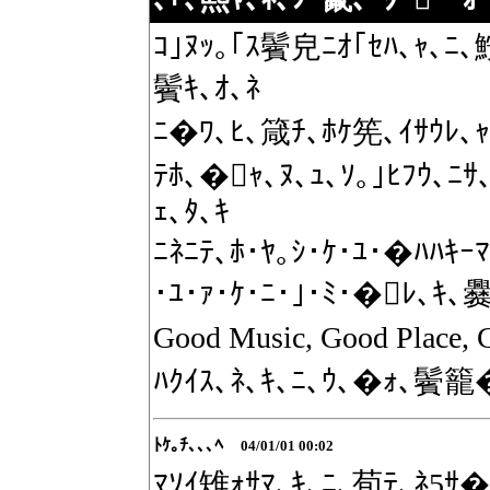
ｺ｣ﾇｯ｡｢ｽ鬢皃ﾆｵ｢ｾﾊ､ｬ､ﾆ､鮟
鬢ｷ､ｵ､ﾈ
ﾆ�ﾜ､ﾋ､箴ﾁ､ﾎｹ筅､ｲｻｳﾚ､ｬ
ﾃﾎ､�ｬ､ﾇ､ｭ､ｿ｡｣ﾋﾌｳ､ﾆｻ
ｪ､ﾀ､ｷ
ﾆﾈﾆﾃ､ﾎ･ﾔ｡ｼ･ｹ･ﾕ･�ﾊﾊｷｰﾏ
･ﾕ･ｧ･ｹ･ﾆ･｣･ﾐ･�ﾚ､ｷ､
Good Music, Good Place
ﾊｸｲｽ､ﾈ､ｷ､ﾆ､ｳ､�ｫ､鬢籠�
ﾄｹ｡ﾁ､､､ﾍ
04/01/01 00:02
ﾏｿｲ雉ｫｻﾏ､ｷ､ﾆ､荀ﾃ､ﾈ5ｻ�